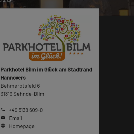
Parkhotel Bilm im Glück am Stadtrand
Hannovers
Behmerotsfeld 6
31319 Sehnde-Bilm
+49 5138 609-0
phone
Email
mail
Homepage
language