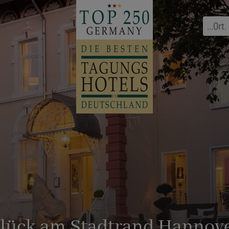
...
Ort
,
Glück am Stadtrand Hannov