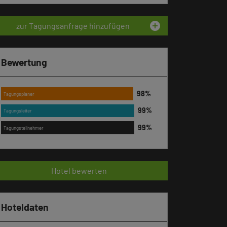
add_circle
zur Tagungsanfrage hinzufügen
Bewertung
Tagungsplaner
Tagungsleiter
Tagungsteilnehmer
Hotel bewerten
Hoteldaten