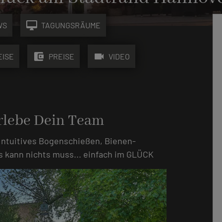
desktop_mac
WS
TAGUNGSRÄUME
account_balance_wallet
videocam
EISE
PREISE
VIDEO
erlebe Dein Team
 Intuitives Bogenschießen, Bienen-
es kann nichts muss... einfach im GLÜCK