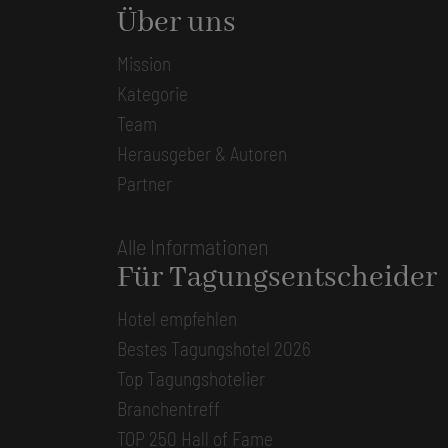
Über uns
Mission
Kategorie
Team
Herausgeber & Autoren
Partner
Alle Informationen
Für Tagungsentscheider
Hotel empfehlen
Bestes Tagungshotel 2026
Top Tagungshotelier
Branchentreff
TOP 250 Hall of Fame