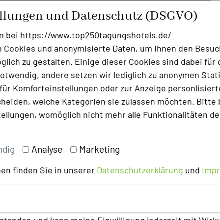
ellungen und Datenschutz (DSGVO)
n Kooperationspartner im Eventbereich.
ibt es eine NATURSPIELWIESE, die
n bei https://www.top250tagungshotels.de/
nen Sie den Teamgedanken neu zu
 Cookies und anonymisierte Daten, um Ihnen den Besuc
aß zu haben. Das alles zu sehr
lich zu gestalten. Einige dieser Cookies sind dabei für 
otwendig, andere setzen wir lediglich zu anonymen Stati
ür Komforteinstellungen oder zur Anzeige personlisierter
euer sein? Unser allseits beliebtes
heiden, welche Kategorien sie zulassen möchten. Bitte 
ing sind natürlich weiterhin im Progamm.
tellungen, womöglich nicht mehr alle Funktionalitäten de
der Seagway?
ndig
Analyse
Marketing
en finden Sie in unserer
Datenschutzerklärung
und
Imp
/tagungshotel/