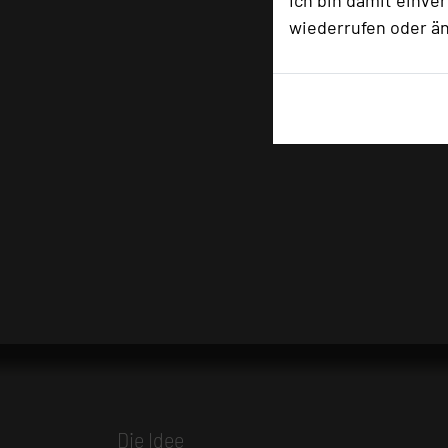
Ich bin damit einve
wiederrufen oder ä
Die Idee