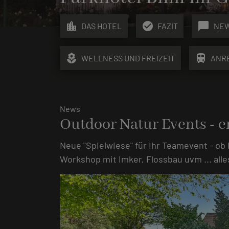
location_city
check_circle
chat_bubble
DAS HOTEL
FAZIT
NE
local_florist
train
WELLNESS UND FREIZEIT
ANR
News
Outdoor Natur Events - 
Neue "Spielwiese" für Ihr Teamevent - ob
Workshop mit Imker, Flossbau uvm ... all