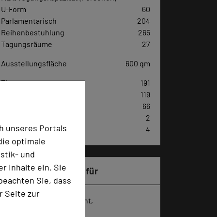
U-Form
60
Parlamentarisch
204
Reihenbestuhlung
265
Tagungsräume
27
Ausstellungsfläche
600 qm
Zimmer
191
Doppelzimmer
119
Einzelzimmer
66
Suiten
2
h unseres Portals
Familienzimmer
4
die optimale
stik- und
 Inhalte ein. Sie
Besonders geeignet für
beachten Sie, dass
r Seite zur
Seminar, Konferenz, Event,
Kreativprozesse