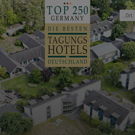
...
Ort
,