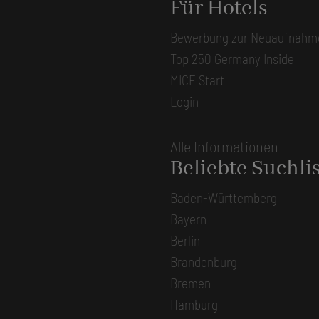
Für Hotels
Bewerbung zur Neuaufnahm
Top 250 Germany Inside
MICE Start
Login
Alle Informationen
Beliebte Suchli
Baden-Württemberg
Bayern
Berlin
Brandenburg
Bremen
Hamburg