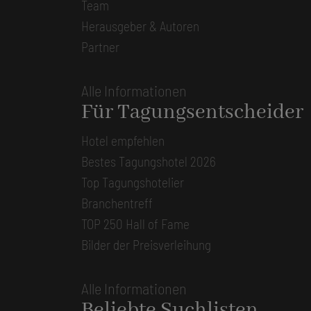
Team
Herausgeber & Autoren
Partner
Alle Informationen
Für Tagungsentscheider
Hotel empfehlen
Bestes Tagungshotel 2026
Top Tagungshotelier
Branchentreff
TOP 250 Hall of Fame
Bilder der Preisverleihung
Alle Informationen
Beliebte Suchlisten