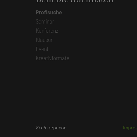
Profisuche
Seminar
Konferenz
Klausur
Event
Kreativformate
© c/o repecon
Impre