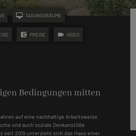
desktop_mac
WS
TAGUNGSRÄUME
account_balance_wallet
videocam
EISE
PREISE
VIDEO
tigen Bedingungen mitten
ahren auf eine nachhaltige Arbeitsweise
sche und auch soziale Denkanstöße
 seit 2019 unterzieht sich das Haus einer