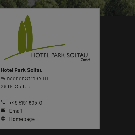
Hotel Park Soltau
Winsener Straße 111
29614 Soltau
+49 5191 605-0
phone
Email
mail
Homepage
language