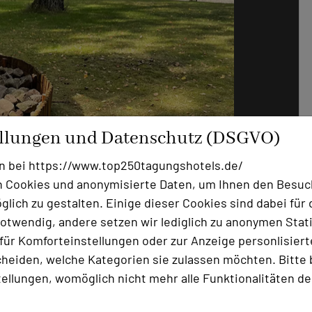
ellungen und Datenschutz (DSGVO)
Foto: Hotel Park Soltau
n bei https://www.top250tagungshotels.de/
nehmen, dass der Klimawandel unser aller
 Cookies und anonymisierte Daten, um Ihnen den Besuc
Ihrer Tagung in unserem Hause sicher
lich zu gestalten. Einige dieser Cookies sind dabei für 
em einzelnen Tag dazu beitragen. Ihre
otwendig, andere setzen wir lediglich zu anonymen Stati
ausch gelingt es uns, Ihnen einen
ür Komforteinstellungen oder zur Anzeige personlisierter
nen.
heiden, welche Kategorien sie zulassen möchten. Bitte 
tellungen, womöglich nicht mehr alle Funktionalitäten de
gt besonderen Wert auf die gewisse
schutz. So verantworten wir seit dem