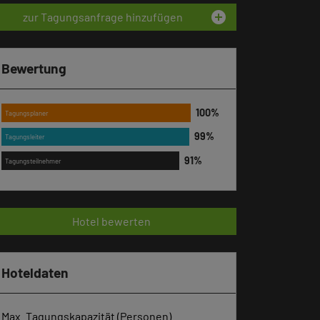
add_circle
zur Tagungsanfrage hinzufügen
Bewertung
Tagungsplaner
Tagungsleiter
Tagungsteilnehmer
Hotel bewerten
Hoteldaten
Max. Tagungskapazität (Personen)