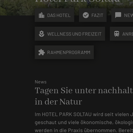
location_city
check_circle
chat_bubble
DAS HOTEL
FAZIT
NE
local_florist
train
WELLNESS UND FREIZEIT
ANR
extension
RAHMENPROGRAMM
News
Tagen Sie unter nachhal
in der Natur
Im HOTEL PARK SOLTAU wird seit vielen J
geschaut und viele ökonomische, ökologi
werden in die Praxis übernommen. Bereits