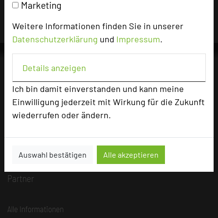
verantwortlich.
Marketing
Weitere Informationen finden Sie in unserer
Datenschutzerklärung
und
Impressum
.
Details anzeigen
Ich bin damit einverstanden und kann meine
Die Idee
Über uns
Einwilligung jederzeit mit Wirkung für die Zukunft
wiederrufen oder ändern.
Mission
Kategorie
Team
Auswahl bestätigen
Alle akzeptieren
Herausgeber & Autoren
Partner
Alle Informationen