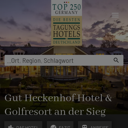
menu
...
Ort
,
Region
,
Schlagwort
search
Gut Heckenhof Hotel &
Golfresort an der Sieg
location_city
check_circle
train
DAS HOTEL
FAZIT
ANREISE