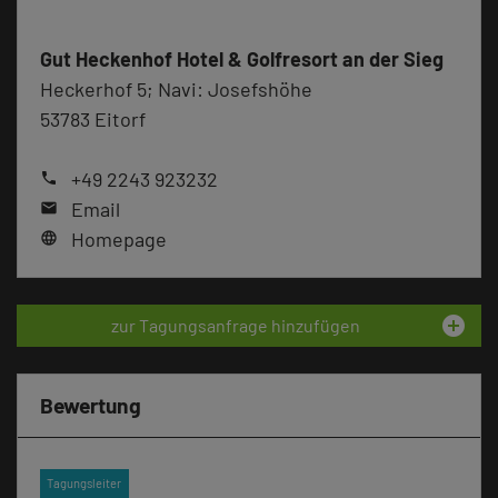
Gut Heckenhof Hotel & Golfresort an der Sieg
Heckerhof 5; Navi: Josefshöhe
53783 Eitorf
+49 2243 923232
phone
Email
mail
Homepage
language
add_circle
zur Tagungsanfrage hinzufügen
Bewertung
Tagungsleiter