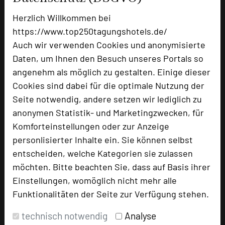
Juniorsuiten
6
Herzlich Willkommen bei
https://www.top250tagungshotels.de/
Auch wir verwenden Cookies und anonymisierte
Besonders geeignet für
Daten, um Ihnen den Besuch unseres Portals so
angenehm als möglich zu gestalten. Einige dieser
Seminar, Konferenz, Klausur, Event
Cookies sind dabei für die optimale Nutzung der
Seite notwendig, andere setzen wir lediglich zu
anonymen Statistik- und Marketingzwecken, für
Komforteinstellungen oder zur Anzeige
1026 Seiten dieses Hotels wurden in den
vergangenen 30 Tagen auf diesem Portal aufgerufen.
personlisierter Inhalte ein. Sie können selbst
entscheiden, welche Kategorien sie zulassen
möchten. Bitte beachten Sie, dass auf Basis ihrer
Einstellungen, womöglich nicht mehr alle
Impressum zum Hotel
Funktionalitäten der Seite zur Verfügung stehen.
Für die Verwendung der Bilder haben die jeweiligen Hotels die
technisch notwendig
Analyse
Nutzungsrechte für dieses Portal eingeräumt und sind dafür