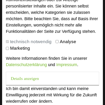
personlisierter Inhalte ein. Sie können selbst
Ansprechpartner
entscheiden, welche Kategorien sie zulassen
Kontakt
möchten. Bitte beachten Sie, dass auf Basis ihrer
Einstellungen, womöglich nicht mehr alle
Alle Informationen
Funktionalitäten der Seite zur Verfügung stehen.
Für Hotels
technisch notwendig
Analyse
Bewerbung zur Neuaufnahme
Marketing
Top 250 Germany Inside
MICE Start
Weitere Informationen finden Sie in unserer
Datenschutzerklärung
und
Impressum
.
Login
Details anzeigen
Alle Informationen
Beliebte Suchlisten
Ich bin damit einverstanden und kann meine
Baden-Württemberg
Einwilligung jederzeit mit Wirkung für die Zukunft
wiederrufen oder ändern.
Bayern