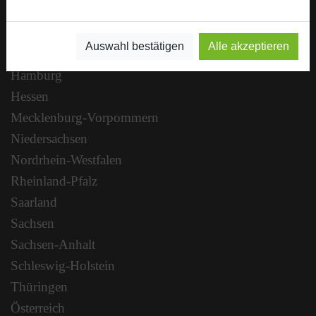
Berlin
Brandenburg
Auswahl bestätigen
Alle akzeptieren
Bremen
Hamburg
Hessen
Mecklenburg-Vorpommern
Niedersachsen
Nordrhein-Westfalen
Rheinland-Pfalz
Saarland
Sachsen
Sachsen-Anhalt
Schleswig-Holstein
Thüringen
Österreich