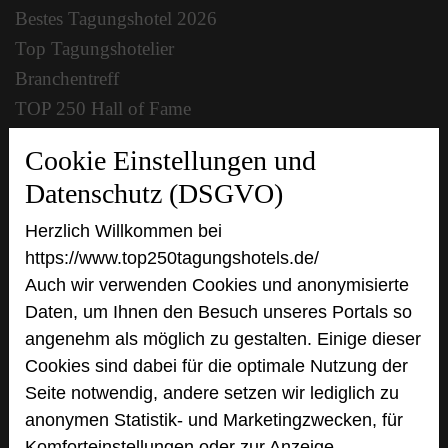
Bestes Tagungshotel 2026
Top Tagungshotelier
Branchentreff
TOP 250 Hall of Fame
Bilder der Preisverleihung
Cookie Einstellungen und
Datenschutz (DSGVO)
Alle Informationen
Beliebte Suchlisten
Herzlich Willkommen bei
https://www.top250tagungshotels.de/
Profisuche
Auch wir verwenden Cookies und anonymisierte
Seminar
Daten, um Ihnen den Besuch unseres Portals so
Konferenz
angenehm als möglich zu gestalten. Einige dieser
Klausur
Cookies sind dabei für die optimale Nutzung der
Event
Seite notwendig, andere setzen wir lediglich zu
Kreativformate
anonymen Statistik- und Marketingzwecken, für
Komforteinstellungen oder zur Anzeige