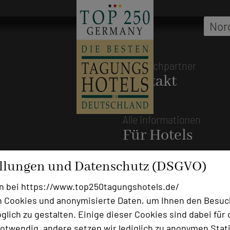
Ansprechpartner
Kontakt
Alle Informationen
Für Hotels
Bewerbung zur Neuaufnahm
ellungen und Datenschutz (DSGVO)
Top 250 Germany Inside
n bei https://www.top250tagungshotels.de/
MICE Start
 Cookies und anonymisierte Daten, um Ihnen den Besuc
Login
lich zu gestalten. Einige dieser Cookies sind dabei für 
otwendig, andere setzen wir lediglich zu anonymen Stati