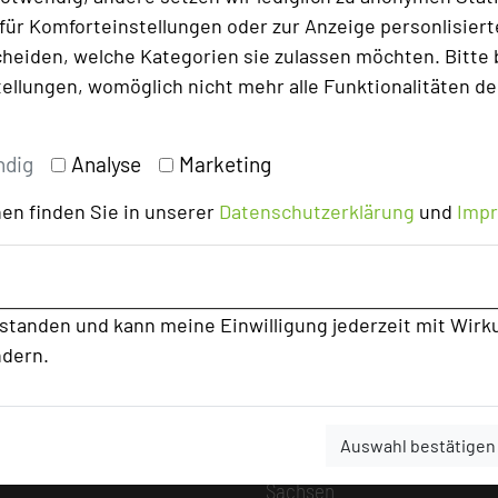
Alle Informationen
ür Komforteinstellungen oder zur Anzeige personlisierter
Beliebte Suchli
heiden, welche Kategorien sie zulassen möchten. Bitte 
tellungen, womöglich nicht mehr alle Funktionalitäten de
Baden-Württemberg
Bayern
Berlin
ndig
Analyse
Marketing
Brandenburg
en finden Sie in unserer
Datenschutzerklärung
und
Imp
Bremen
Hamburg
Hessen
Mecklenburg-Vorpommern
rstanden und kann meine Einwilligung jederzeit mit Wirk
ndern.
Niedersachsen
Nordrhein-Westfalen
Rheinland-Pfalz
Auswahl bestätigen
Saarland
Sachsen