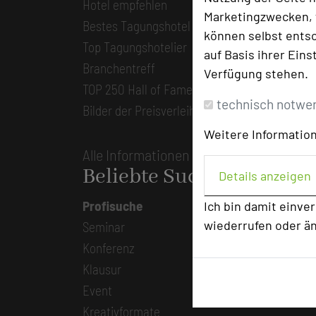
Hotel empfehlen
Marketingzwecken, f
Bestes Tagungshotel 2026
können selbst entsc
Top Tagungshotelier
auf Basis ihrer Eins
Branchentreff
Verfügung stehen.
TOP 250 Hall of Fame
technisch notwe
Bilder der Preisverleihung
Weitere Information
Alle Informationen
Beliebte Suchlisten
Details anzeigen
Profisuche
Ich bin damit einve
wiederrufen oder ä
Seminar
Konferenz
Klausur
Event
Kreativformate