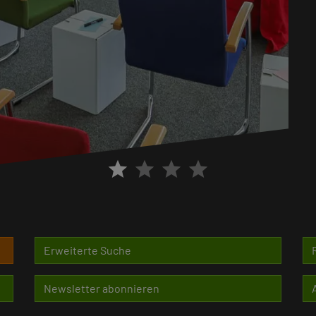
star
star
star
star
Erweiterte Suche
Newsletter abonnieren