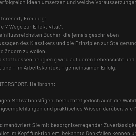
e erfolgreich Ideen umsetzen und welche Voraussetzunge
tsresort, Freiburg:
e 7 Wege zur Effektivität“.
r einflussreichsten Bücher, die jemals geschrieben
ssagen des Klassikers und die Prinzipien zur Steigerung
re ändern zu wollen.
 stattdessen neugierig wird auf deren Lebenssicht und s
t und – im Arbeitskontext – gemeinsamen Erfolg.
INTERSPORT, Heilbronn:
igen Motivationslügen, beleuchtet jedoch auch die Wahrh
ngsempfehlungen und praktisches Wissen darüber, wie Mo
 manövriert Sie mit besorgniserregender Zuverlässigkeit
ilot im Kopf funktioniert, bekannte Denkfallen kennen u