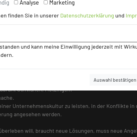
ndig
Analyse
Marketing
en finden Sie in unserer
Datenschutzerklärung
und
Imp
- & Landhotel, Krefeld:
sion der Unbesiegbarkeit.
 es Führungskräften heute gelingt, auch und gerade in Z
rstanden und kann meine Einwilligung jederzeit mit Wirk
ndern.
h.
e und die Gesellschaft vom digitalen Wandel profitieren 
igitalisierung der Mensch in den Mittelpunkt der Betra
Auswahl bestätigen
taurant Schwanen, Metzingen:
sache.
u einer Unternehmenskultur zu leisten, in der Konflikte 
nderung angesehen werden.
 überleben will, braucht neue Lösungen, muss neue Ange