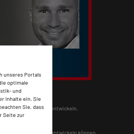
h unseres Portals
die optimale
stik- und
 Inhalte ein. Sie
beachten Sie, dass
bote für neue Märkte entwickeln.
r Seite zur
 Ihre Teamkultur weiterentwickeln können,