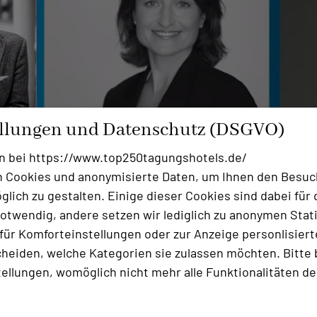
ellungen und Datenschutz (DSGVO)
n bei https://www.top250tagungshotels.de/
 Cookies und anonymisierte Daten, um Ihnen den Besuc
lich zu gestalten. Einige dieser Cookies sind dabei für 
otwendig, andere setzen wir lediglich zu anonymen Stati
l Bad Schachen, Lindau:
ür Komforteinstellungen oder zur Anzeige personlisierter
heiden, welche Kategorien sie zulassen möchten. Bitte 
 überleben will, braucht neue Lösungen, muss neue Ange
tellungen, womöglich nicht mehr alle Funktionalitäten de
lche Voraussetzungen Sie dafür schaffen müssen.
ler Bestandteil des Arbeitsalltags. Erfahren Sie, wie Sie