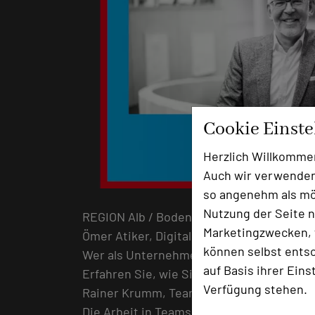
Cookie Einst
Herzlich Willkomme
Auch wir verwenden
so angenehm als mög
Nutzung der Seite n
REGION Alb / Bodensee, 25.05.2020, Hote
Marketingzwecken, f
Ömer Atiker, Digitale Innovation.
können selbst entsc
Wer als Unternehmen die Digitalisierung
auf Basis ihrer Eins
Erfahren Sie, wie Sie innovieren und we
Verfügung stehen.
Rainer Krumm, Teamkultur.
Die Arbeit in Teams ist heute ein integra