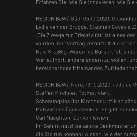
Erfahren Sie, wie Sie innovieren, wie Si
REGION BaWü Süd, 05.10.2020, Gesundhei
Lydia van der Brugge, Stephen Covey´s „Di
„Die 7 Wege zur Effektivität“ ist eines de
wurden. Der Vortrag vermittelt die Kernau
Nele Kreyßig, Warum es Bullshit ist, ande
Wer aufhört, andere ändern zu wollen, und
bereicherndes Miteinander, Zufriedenhei
REGION BaWü Nord, 19.10.2020, redblue 
Steffen Kirchner, Totmotiviert.
Schonungslos übt Kirchner Kritik an gäng
Motivationslügen stecken. Er gibt Handlu
Carl Naughton, Denken lernen.
Ihr Gehirn nutzt bekannte Denkmuster und
die Sie tun können: wissen, wie der Autop