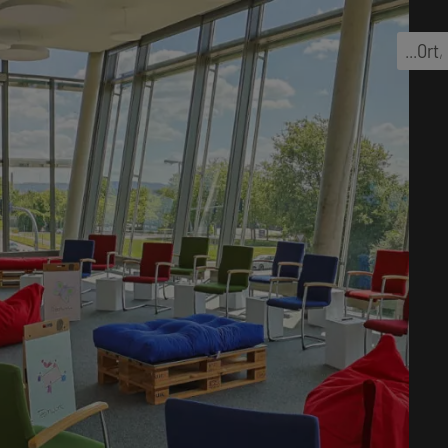
...
Ort
,