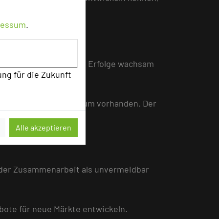
ressum
.
eiten sicher geglaubter Erfolge wachsam
ung für die Zukunft
können, sind aktuell kaum vorhanden. Der
chtung gehört.
Alle akzeptieren
in der Zusammenarbeit als unvermeidbar
bote für neue Märkte entwickeln.