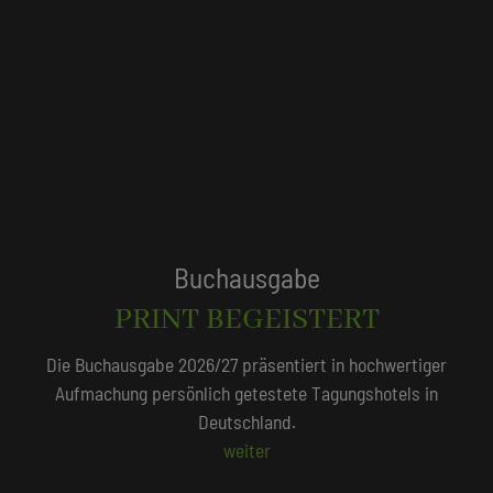
Tagungshotels
T
QUALITÄTSGEPRÜFT
hwertiger
Unser Redaktionsteam empfiehlt 250 Tagungs
otels in
persönlich vor Ort geprüft wurden.
Beliebte Suchlisten