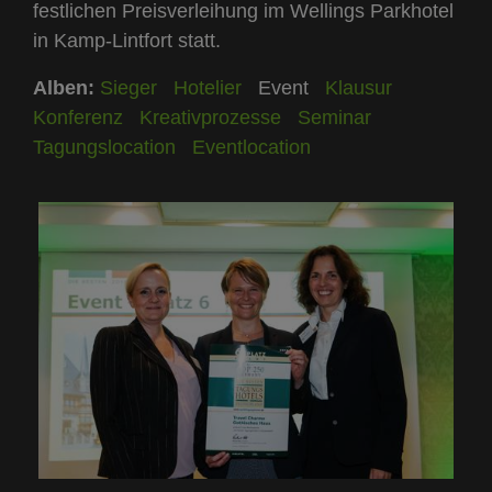
festlichen Preisverleihung im Wellings Parkhotel
in Kamp-Lintfort statt.
Alben:
Sieger
Hotelier
Event
Klausur
Konferenz
Kreativprozesse
Seminar
Tagungslocation
Eventlocation