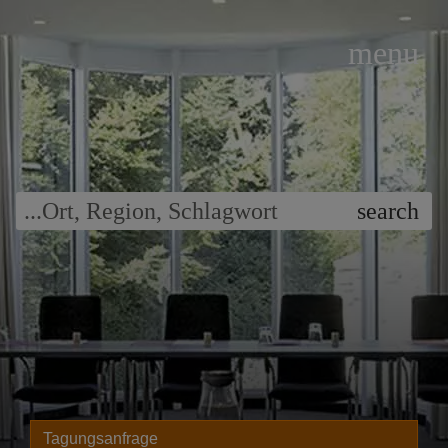
menu
...
Ort
,
Region
,
Schlagwort
search
Tagungsanfrage