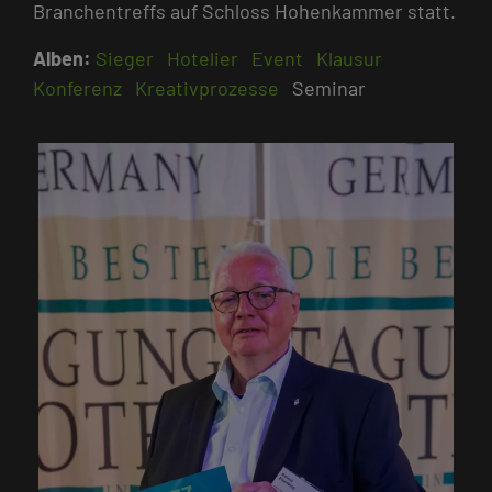
Branchentreffs auf Schloss Hohenkammer statt.
Alben:
Sieger
Hotelier
Event
Klausur
Konferenz
Kreativprozesse
Seminar