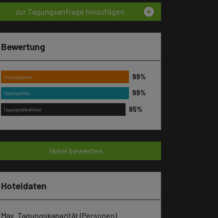
add_circle
zur Tagungsanfrage hinzufügen
Bewertung
Tagungsplaner
Tagungsleiter
Tagungsteilnehmer
Hotel bewerten
Hoteldaten
Max. Tagungskapazität (Personen)