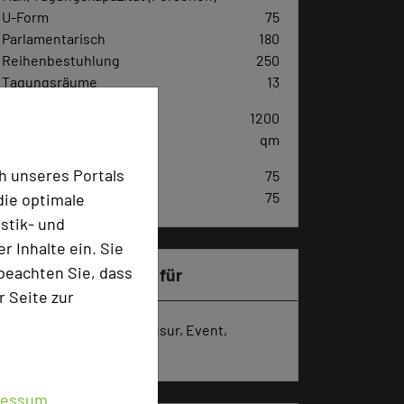
U-Form
75
Parlamentarisch
180
Reihenbestuhlung
250
Tagungsräume
13
Ausstellungsfläche
1200
qm
h unseres Portals
Zimmer
75
Doppelzimmer
75
die optimale
stik- und
 Inhalte ein. Sie
beachten Sie, dass
Besonders geeignet für
r Seite zur
Seminar, Konferenz, Klausur, Event,
Kreativprozesse
ressum
.