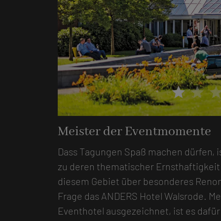
star
star
sta
Meister der Eventmomente
Dass Tagungen Spaß machen dürfen, i
zu deren thematischer Ernsthaftigkeit.
diesem Gebiet über besonderes Renom
Frage das ANDERS Hotel Walsrode. Me
Eventhotel ausgezeichnet, ist es dafü