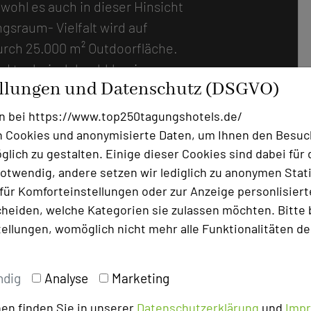
wohl es auch in dieser Hinsicht
gsraum- Vielfalt wird auf
durch 25.000 m² Outdoorfläche.
und technisch hochklassig
ellungen und Datenschutz (DSGVO)
on der klassischen
k-Szenarien, die mit mobilem
n bei https://www.top250tagungshotels.de/
finden. Unabhängig von der
 Cookies und anonymisierte Daten, um Ihnen den Besuc
r eigenes privates WLAN. Was
lich zu gestalten. Einige dieser Cookies sind dabei für 
otwendig, andere setzen wir lediglich zu anonymen Stati
artig macht, das sind eben
ür Komforteinstellungen oder zur Anzeige personlisierter
wirken, indem sie Kommunikation
heiden, welche Kategorien sie zulassen möchten. Bitte 
ch im Rückblick ein Lächeln
tellungen, womöglich nicht mehr alle Funktionalitäten de
eginnen schon bei den
der-Kekse“-Kaffeepausen mit
meiern“, „Freche Früchtchen“,
ndig
Analyse
Marketing
her sein, dass sich keine
en finden Sie in unserer
Datenschutzerklärung
und
Imp