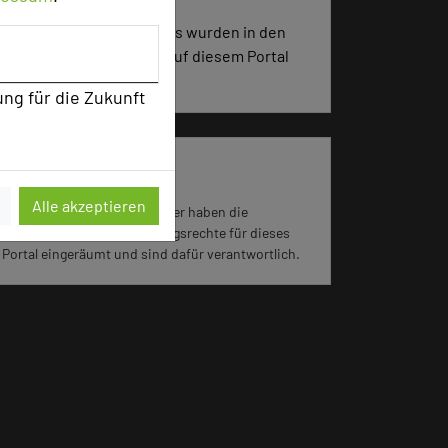
3854 Seiten dieses Hotels wurden in den
vergangenen 30 Tagen auf diesem Portal
aufgerufen.
ung für die Zukunft
Impressum zum Hotel
Alle akzeptieren
Für die Verwendung der Bilder haben die
jeweiligen Hotels die Nutzungsrechte für dieses
Portal eingeräumt und sind dafür verantwortlich.