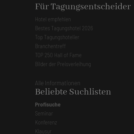
Für Tagungsentscheider
Hotel empfehlen
Bestes Tagungshotel 2026
Top Tagungshotelier
Branchentreff
TOP 250 Hall of Fame
Bilder der Preisverleihung
Alle Informationen
Beliebte Suchlisten
Profisuche
Seminar
Konferenz
Klausur