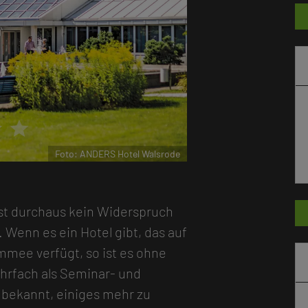
r
star
Foto: ANDERS Hotel Walsrode
st durchaus kein Widerspruch
 Wenn es ein Hotel gibt, das auf
mee verfügt, so ist es ohne
hrfach als Seminar- und
r bekannt, einiges mehr zu