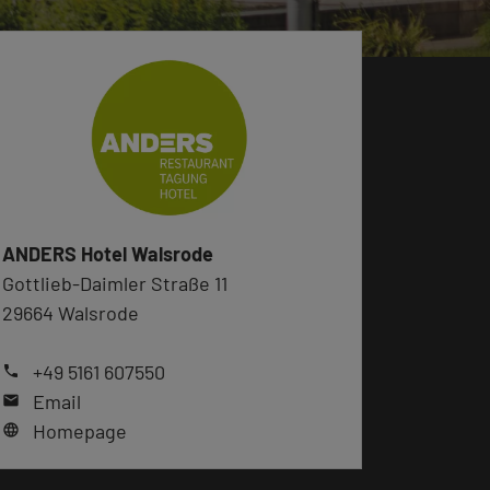
ANDERS Hotel Walsrode
Gottlieb-Daimler Straße 11
29664 Walsrode
+49 5161 607550
phone
Email
mail
Homepage
language