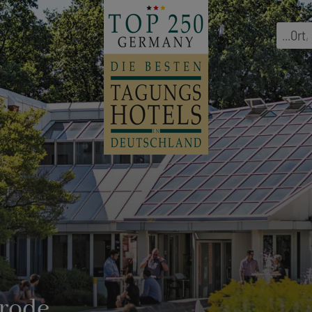
...
Ort
,
rode