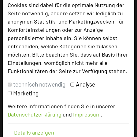
Cookies sind dabei für die optimale Nutzung der
Seite notwendig, andere setzen wir lediglich zu
anonymen Statistik- und Marketingzwecken, für
Komforteinstellungen oder zur Anzeige
ARCADEON Haus der Wissenschaft und
personlisierter Inhalte ein. Sie können selbst
Weiterbildung
entscheiden, welche Kategorien sie zulassen
Lennestraße 91
möchten. Bitte beachten Sie, dass auf Basis ihrer
58093 Hagen
Einstellungen, womöglich nicht mehr alle
Funktionalitäten der Seite zur Verfügung stehen.
+49 2331 3575-0
phone
Email
technisch notwendig
Analyse
mail
Homepage
language
Marketing
Weitere Informationen finden Sie in unserer
Datenschutzerklärung
und
Impressum
.
add_circle
zur Tagungsanfrage hinzufügen
Details anzeigen