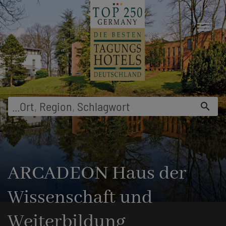
menu
...
Ort
,
Region
,
Schlagwort
search
ARCADEON Haus der
Wissenschaft und
Weiterbildung