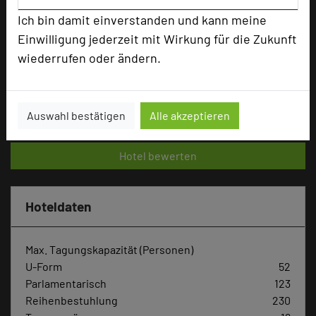
Bewertung
Ich bin damit einverstanden und kann meine
Einwilligung jederzeit mit Wirkung für die Zukunft
Tagungsplaner
wiederrufen oder ändern.
Tagungsleiter
Tagungsteilnehmer
Auswahl bestätigen
Alle akzeptieren
Hotel bewerten
Hoteldaten
Max. Tagungskapazität (Personen)
U-Form
52
Parlamentarisch
123
Reihenbestuhlung
230