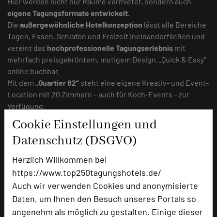
Hier werden nicht nur Räume vermietet, sondern auch
eigene Tagungsformate entwickelt.
Die
außergewöhnliche Hotelkonzeption
lässt alle Bereiche
Tagen, Essen, Schlafen und Freizeit ineinanderfließen und
vereint das
hochprofessionelle Tagungserlebnis
mit
mehrfach preisgekröntem, mutigem Design. „Quick & Easy“
online buchbar.
Mit dem
„Quartier 82“
steht eine eigene Kreativ- und Event-
Location mit 20 Zimmern – auch für Koch-Events – zur
Verfügung.
Cookie Einstellungen und
Katrin Nauber-Happel
Datenschutz (DSGVO)
Herzlich Willkommen bei
https://www.top250tagungshotels.de/
Auch wir verwenden Cookies und anonymisierte
Daten, um Ihnen den Besuch unseres Portals so
angenehm als möglich zu gestalten. Einige dieser