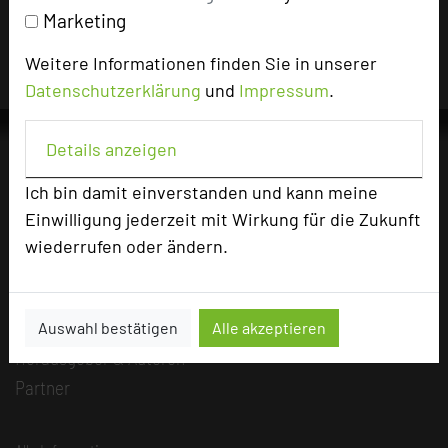
Hotels die Nutzungsrechte für dieses Portal eingeräumt
Marketing
und sind dafür verantwortlich.
Weitere Informationen finden Sie in unserer
Datenschutzerklärung
und
Impressum
.
Details anzeigen
Ich bin damit einverstanden und kann meine
Die Idee
Einwilligung jederzeit mit Wirkung für die Zukunft
Über uns
wiederrufen oder ändern.
Mission
Kategorie
Team
Auswahl bestätigen
Alle akzeptieren
Herausgeber & Autoren
Partner