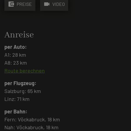
account_balance_wallet
videocam
PREISE
VIDEO
Anreise
per Auto:
A1: 28 km
A8: 23 km
Route berechnen
per Flugzeug:
Salzburg: 65 km
Linz: 71 km
per Bahn:
Fern: Vöckabruck, 18 km
Nah: Vöckabruck, 18 km