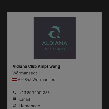
Aldiana Club Ampflwang
Wörmansedt 1
A-4843 Wörmansed
+43 800 100-388
phone
Email
mail
Homepage
language