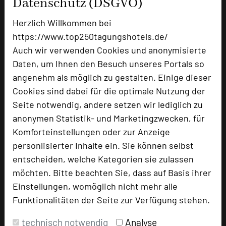
Datenschutz (DSGVO)
Doppelzimmer
183
Herzlich Willkommen bei
https://www.top250tagungshotels.de/
Besonders geeignet für
Auch wir verwenden Cookies und anonymisierte
Daten, um Ihnen den Besuch unseres Portals so
angenehm als möglich zu gestalten. Einige dieser
Seminar, Konferenz, Event
Cookies sind dabei für die optimale Nutzung der
Seite notwendig, andere setzen wir lediglich zu
anonymen Statistik- und Marketingzwecken, für
243 Seiten dieses Hotels wurden in den
Komforteinstellungen oder zur Anzeige
vergangenen 30 Tagen auf diesem Portal
personlisierter Inhalte ein. Sie können selbst
aufgerufen.
entscheiden, welche Kategorien sie zulassen
möchten. Bitte beachten Sie, dass auf Basis ihrer
Einstellungen, womöglich nicht mehr alle
Impressum zum Hotel
Funktionalitäten der Seite zur Verfügung stehen.
Für die Verwendung der Bilder haben die jeweiligen
technisch notwendig
Analyse