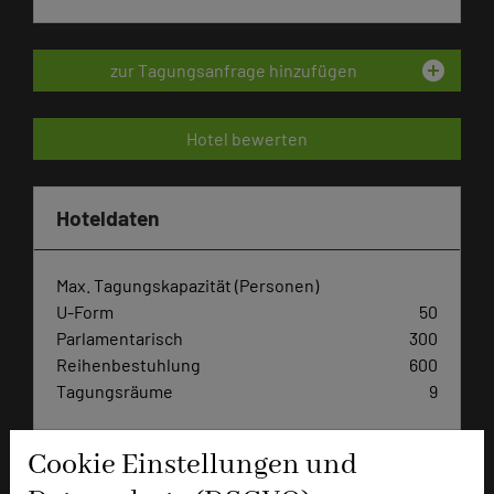
add_circle
zur Tagungsanfrage hinzufügen
Hotel bewerten
Hoteldaten
Max. Tagungskapazität (Personen)
U-Form
50
Parlamentarisch
300
Reihenbestuhlung
600
Tagungsräume
9
Ausstellungsfläche
760 qm
Cookie Einstellungen und
Zimmer
183