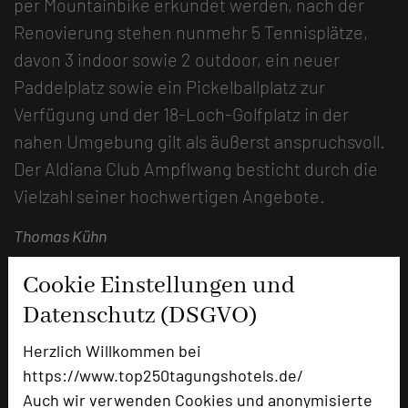
per Mountainbike erkundet werden, nach der
Renovierung stehen nunmehr 5 Tennisplätze,
davon 3 indoor sowie 2 outdoor, ein neuer
Paddelplatz sowie ein Pickelballplatz zur
Verfügung und der 18-Loch-Golfplatz in der
nahen Umgebung gilt als äußerst anspruchsvoll.
Der Aldiana Club Ampflwang besticht durch die
Vielzahl seiner hochwertigen Angebote.
Thomas Kühn
Cookie Einstellungen und
Datenschutz (DSGVO)
Herzlich Willkommen bei
https://www.top250tagungshotels.de/
Auch wir verwenden Cookies und anonymisierte