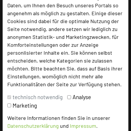
Daten, um Ihnen den Besuch unseres Portals so
angenehm als möglich zu gestalten. Einige dieser
Cookies sind dabei für die optimale Nutzung der
Aldiana Club Ampflwang
Seite notwendig, andere setzen wir lediglich zu
Wörmansedt 1
anonymen Statistik- und Marketingzwecken, für
A-4843 Wörmansed
Komforteinstellungen oder zur Anzeige
personlisierter Inhalte ein. Sie können selbst
+43 800 100-388
phone
entscheiden, welche Kategorien sie zulassen
Email
mail
möchten. Bitte beachten Sie, dass auf Basis ihrer
Homepage
language
Einstellungen, womöglich nicht mehr alle
Funktionalitäten der Seite zur Verfügung stehen.
add_circle
zur Tagungsanfrage hinzufügen
technisch notwendig
Analyse
Marketing
Hotel bewerten
Weitere Informationen finden Sie in unserer
Datenschutzerklärung
und
Impressum
.