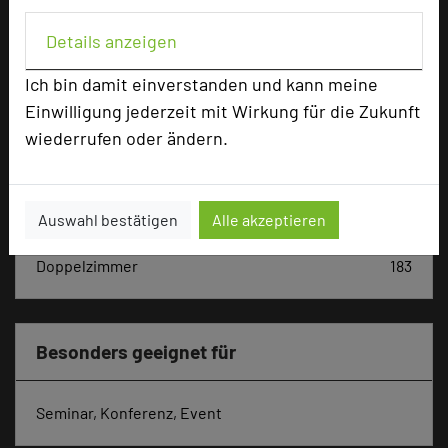
Hoteldaten
Details anzeigen
Max. Tagungskapazität (Personen)
Ich bin damit einverstanden und kann meine
U-Form
50
Einwilligung jederzeit mit Wirkung für die Zukunft
Parlamentarisch
300
wiederrufen oder ändern.
Reihenbestuhlung
600
Tagungsräume
9
Ausstellungsfläche
760 qm
Auswahl bestätigen
Alle akzeptieren
Zimmer
183
Doppelzimmer
183
Besonders geeignet für
Seminar, Konferenz, Event