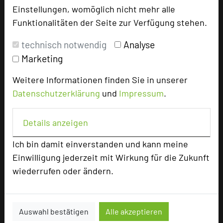
Einstellungen, womöglich nicht mehr alle
Funktionalitäten der Seite zur Verfügung stehen.
Bewertung
technisch notwendig
Analyse
Marketing
Tagungsplaner
Tagungsleiter
Weitere Informationen finden Sie in unserer
Datenschutzerklärung
und
Impressum
.
Tagungsteilnehmer
Details anzeigen
Hotel bewerten
Ich bin damit einverstanden und kann meine
Einwilligung jederzeit mit Wirkung für die Zukunft
Hoteldaten
wiederrufen oder ändern.
Max. Tagungskapazität (Personen)
Auswahl bestätigen
Alle akzeptieren
U-Form
40