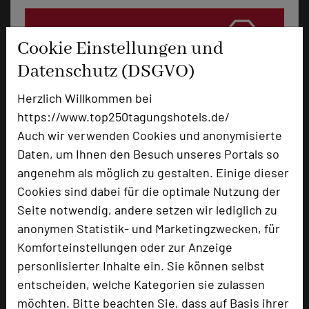
Cookie Einstellungen und
Datenschutz (DSGVO)
Herzlich Willkommen bei
https://www.top250tagungshotels.de/
Alexianer Hotel am Wasserturm
Auch wir verwenden Cookies und anonymisierte
Alexianerweg 9
Daten, um Ihnen den Besuch unseres Portals so
48163 Münster
angenehm als möglich zu gestalten. Einige dieser
Cookies sind dabei für die optimale Nutzung der
+49 2501 966-23100
phone
Seite notwendig, andere setzen wir lediglich zu
Email
mail
anonymen Statistik- und Marketingzwecken, für
Homepage
language
Komforteinstellungen oder zur Anzeige
personlisierter Inhalte ein. Sie können selbst
entscheiden, welche Kategorien sie zulassen
add_circle
zur Tagungsanfrage hinzufügen
möchten. Bitte beachten Sie, dass auf Basis ihrer