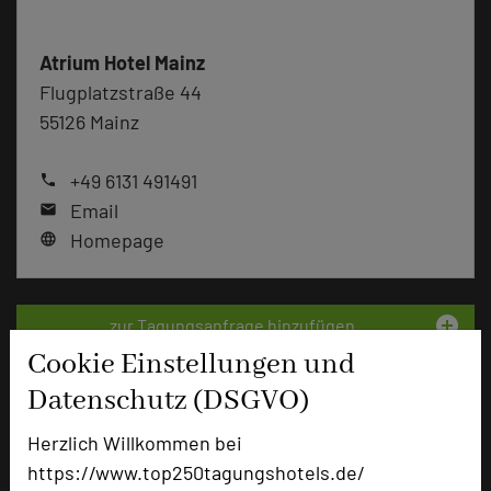
Atrium Hotel Mainz
Flugplatzstraße 44
55126 Mainz
+49 6131 491491
phone
Email
mail
Homepage
language
add_circle
zur Tagungsanfrage hinzufügen
Cookie Einstellungen und
Datenschutz (DSGVO)
Bewertung
Herzlich Willkommen bei
https://www.top250tagungshotels.de/
Tagungsplaner