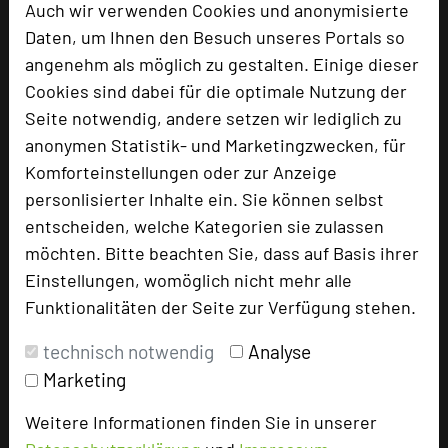
Auch wir verwenden Cookies und anonymisierte
Daten, um Ihnen den Besuch unseres Portals so
angenehm als möglich zu gestalten. Einige dieser
Hotel bewerten
Cookies sind dabei für die optimale Nutzung der
Seite notwendig, andere setzen wir lediglich zu
anonymen Statistik- und Marketingzwecken, für
Hoteldaten
Komforteinstellungen oder zur Anzeige
personlisierter Inhalte ein. Sie können selbst
Max. Tagungskapazität (Personen)
entscheiden, welche Kategorien sie zulassen
U-Form
100
möchten. Bitte beachten Sie, dass auf Basis ihrer
Parlamentarisch
250
Einstellungen, womöglich nicht mehr alle
Reihenbestuhlung
400
Funktionalitäten der Seite zur Verfügung stehen.
Tagungsräume
22
technisch notwendig
Analyse
Ausstellungsfläche
2000 qm
Ausstellungsfläche Mit 2000 m² flexibler
Marketing
Veranstaltungsfläche stehen Ihnen alle Möglichkeiten
Weitere Informationen finden Sie in unserer
offen: von kleinen, privaten Meetings über elegante