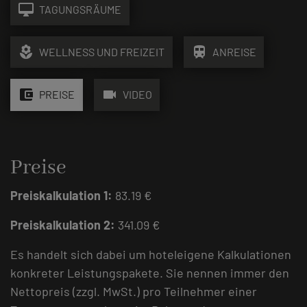
desktop_mac
TAGUNGSRÄUME
local_florist
train
WELLNESS UND FREIZEIT
ANREISE
account_balance_wallet
videocam
PREISE
VIDEO
Preise
Preiskalkulation 1:
83.19 €
Preiskalkulation 2:
341.09 €
Es handelt sich dabei um hoteleigene Kalkulationen
konkreter Leistungspakete. Sie nennen immer den
Nettopreis (zzgl. MwSt.) pro Teilnehmer einer