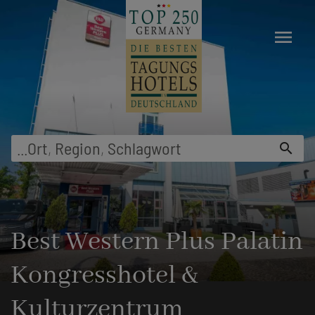
menu
...
Ort
,
Region
,
Schlagwort
search
Best Western Plus Palatin
Kongresshotel &
Kulturzentrum