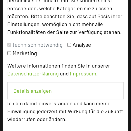
personlisierter Inhalte ein. Sie können selbst
Hoteldaten
entscheiden, welche Kategorien sie zulassen
möchten. Bitte beachten Sie, dass auf Basis ihrer
Einstellungen, womöglich nicht mehr alle
Max. Tagungskapazität (Personen)
Funktionalitäten der Seite zur Verfügung stehen.
U-Form
50
Parlamentarisch
636
technisch notwendig
Analyse
Reihenbestuhlung
1263
Marketing
Tagungsräume
15
Ausstellungsfläche
860 qm
Weitere Informationen finden Sie in unserer
Datenschutzerklärung
und
Impressum
.
Zimmer
134
Doppelzimmer
110
Einzelzimmer
5
Details anzeigen
Studios
16
Ich bin damit einverstanden und kann meine
Suiten
3
Einwilligung jederzeit mit Wirkung für die Zukunft
wiederrufen oder ändern.
Besonders geeignet für