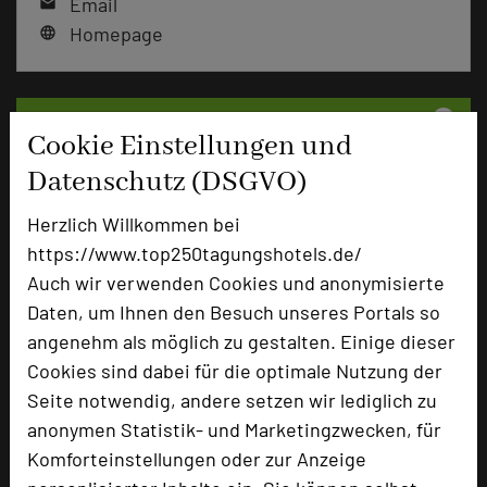
Email
mail
Homepage
language
add_circle
zur Tagungsanfrage hinzufügen
Cookie Einstellungen und
Datenschutz (DSGVO)
Bewertung
Herzlich Willkommen bei
https://www.top250tagungshotels.de/
Tagungsplaner
Auch wir verwenden Cookies und anonymisierte
Tagungsleiter
Daten, um Ihnen den Besuch unseres Portals so
angenehm als möglich zu gestalten. Einige dieser
Tagungsteilnehmer
Cookies sind dabei für die optimale Nutzung der
Seite notwendig, andere setzen wir lediglich zu
anonymen Statistik- und Marketingzwecken, für
Hotel bewerten
Komforteinstellungen oder zur Anzeige