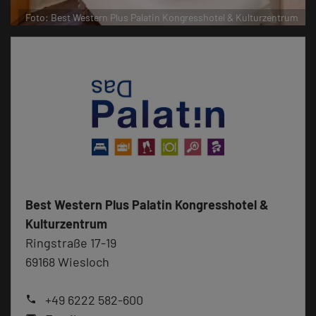
l & Kulturzentrum
Foto: Best Western Plus Palatin Kongresshotel & K
Best Western Plus Palatin Kongresshotel &
Kulturzentrum
Ringstraße 17-19
69168 Wiesloch
+49 6222 582-600
phone