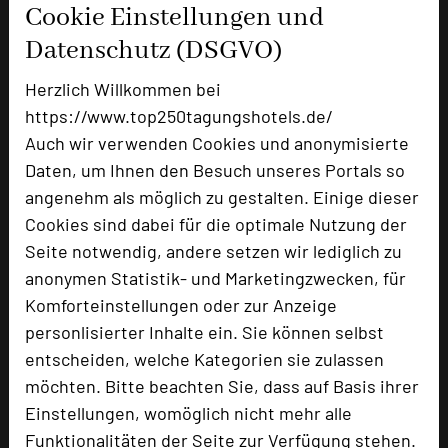
Cookie Einstellungen und
Raumgröße in qm
21m²
Datenschutz (DSGVO)
Kapazität Personen
Parlamentbestuhlung
Herzlich Willkommen bei
U-Form
6
https://www.top250tagungshotels.de/
Stuhlreihen
8
Auch wir verwenden Cookies und anonymisierte
Raumhöhe
3,80 m
Daten, um Ihnen den Besuch unseres Portals so
Tageslicht
ja
angenehm als möglich zu gestalten. Einige dieser
Klimaanlage
ja
Cookies sind dabei für die optimale Nutzung der
Seite notwendig, andere setzen wir lediglich zu
Abgeteilter Gruppenraum mit schönem Blick
anonymen Statistik- und Marketingzwecken, für
auf den Park.
Komforteinstellungen oder zur Anzeige
personlisierter Inhalte ein. Sie können selbst
entscheiden, welche Kategorien sie zulassen
möchten. Bitte beachten Sie, dass auf Basis ihrer
Einstellungen, womöglich nicht mehr alle
Funktionalitäten der Seite zur Verfügung stehen.