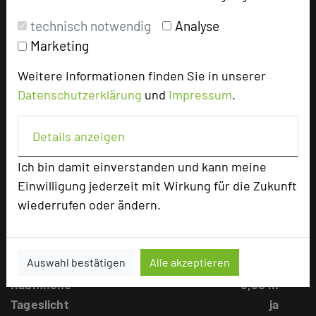
technisch notwendig
Analyse
Marketing
Weitere Informationen finden Sie in unserer
Datenschutzerklärung
und
Impressum
.
Details anzeigen
401/402
Ich bin damit einverstanden und kann meine
Einwilligung jederzeit mit Wirkung für die Zukunft
Raumgröße in qm
125m²
wiederrufen oder ändern.
Kapazität Personen
Parlamentbestuhlung
48
U-Form
36
Auswahl bestätigen
Alle akzeptieren
Stuhlreihen
80
Raumhöhe
3,80 m
Tageslicht
ja