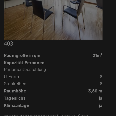
403
Raumgröße in qm
21m²
Kapazität Personen
Parlamentbestuhlung
U-Form
8
Stuhlreihen
8
Raumhöhe
3,80 m
Tageslicht
ja
Klimaanlage
ja
abgeteilter Gruppenraum (Raum 400) mit