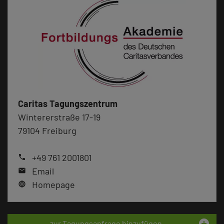
Caritas Tagungszentrum
Wintererstraße 17-19
79104 Freiburg
+49 761 2001801
phone
Email
mail
Homepage
language
add_circle
zur Tagungsanfrage hinzufügen