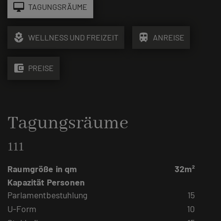
desktop_mac
TAGUNGSRÄUME
local_florist
train
WELLNESS UND FREIZEIT
ANREISE
account_balance_wallet
PREISE
Tagungsräume
111
Raumgröße in qm
32m²
Kapazität Personen
Parlamentbestuhlung
15
U-Form
10