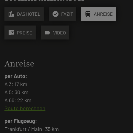
location_city
check_circle
train
DAS HOTEL
FAZIT
ANREISE
account_balance_wallet
videocam
PREISE
VIDEO
Anreise
per Auto:
A 3: 17 km
A 5: 30 km
A 66: 22 km
Route berechnen
per Flugzeug:
Frankfurt / Main: 35 km