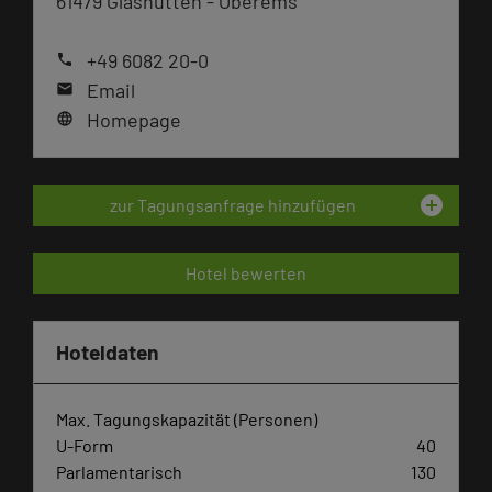
61479 Glashütten - Oberems
+49 6082 20-0
phone
Email
mail
Homepage
language
add_circle
zur Tagungsanfrage hinzufügen
Hotel bewerten
Hoteldaten
Max. Tagungskapazität (Personen)
U-Form
40
Parlamentarisch
130