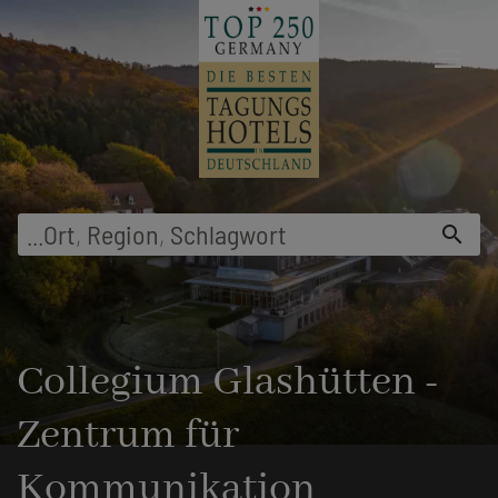
menu
...
Ort
,
Region
,
Schlagwort
search
Collegium Glashütten -
Zentrum für
Kommunikation