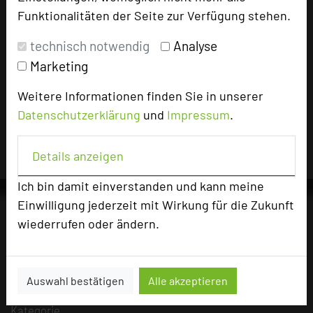
Funktionalitäten der Seite zur Verfügung stehen.
technisch notwendig
Analyse
Impressum zum Hotel
Marketing
Für die Verwendung der Bilder haben die jeweiligen
Weitere Informationen finden Sie in unserer
Hotels die Nutzungsrechte für dieses Portal eingeräumt
Datenschutzerklärung
und
Impressum
.
und sind dafür verantwortlich.
Details anzeigen
Ich bin damit einverstanden und kann meine
Einwilligung jederzeit mit Wirkung für die Zukunft
wiederrufen oder ändern.
Die Idee
Über uns
Auswahl bestätigen
Alle akzeptieren
Mission
Kategorie