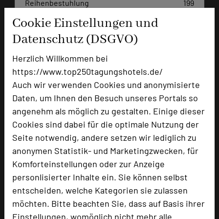
Reihenbestuhlung
199
Tagungsräume
27
Cookie Einstellungen und
Ausstellungsfläche
200 qm
Datenschutz (DSGVO)
Zimmer
127
Herzlich Willkommen bei
Doppelzimmer
117
https://www.top250tagungshotels.de/
Einzelzimmer
10
Auch wir verwenden Cookies und anonymisierte
Daten, um Ihnen den Besuch unseres Portals so
angenehm als möglich zu gestalten. Einige dieser
Besonders geeignet für
Cookies sind dabei für die optimale Nutzung der
Seite notwendig, andere setzen wir lediglich zu
Seminar, Konferenz
anonymen Statistik- und Marketingzwecken, für
Komforteinstellungen oder zur Anzeige
personlisierter Inhalte ein. Sie können selbst
entscheiden, welche Kategorien sie zulassen
304 Seiten dieses Hotels wurden in den
möchten. Bitte beachten Sie, dass auf Basis ihrer
vergangenen 30 Tagen auf diesem Portal
Einstellungen, womöglich nicht mehr alle
aufgerufen.