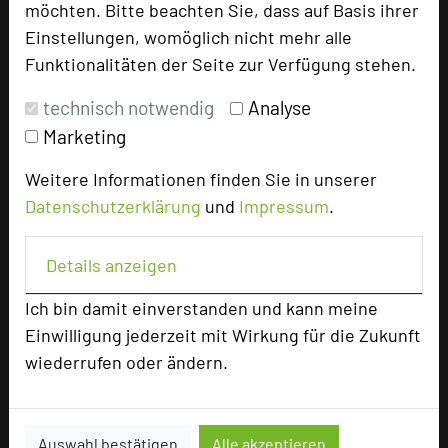
möchten. Bitte beachten Sie, dass auf Basis ihrer
Einstellungen, womöglich nicht mehr alle
Max. Tagungskapazität (Personen)
Funktionalitäten der Seite zur Verfügung stehen.
U-Form
40
Parlamentarisch
130
technisch notwendig
Analyse
Reihenbestuhlung
199
Marketing
Tagungsräume
27
Weitere Informationen finden Sie in unserer
Ausstellungsfläche
200 qm
Datenschutzerklärung
und
Impressum
.
Zimmer
127
Doppelzimmer
117
Details anzeigen
Einzelzimmer
10
Ich bin damit einverstanden und kann meine
Einwilligung jederzeit mit Wirkung für die Zukunft
Besonders geeignet für
wiederrufen oder ändern.
Seminar, Konferenz
Auswahl bestätigen
Alle akzeptieren