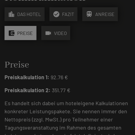
location_city
check_circle
train
DAS HOTEL
FAZIT
ANREISE
account_balance_wallet
videocam
PREISE
VIDEO
Preise
Preiskalkulation 1:
92.76 €
Preiskalkulation 2:
351.77 €
Es handelt sich dabei um hoteleigene Kalkulationen
konkreter Leistungspakete. Sie nennen immer den
Nettopreis (zzgl. MwSt.) pro Teilnehmer einer
Tagungsveranstaltung im Rahmen des gesamten