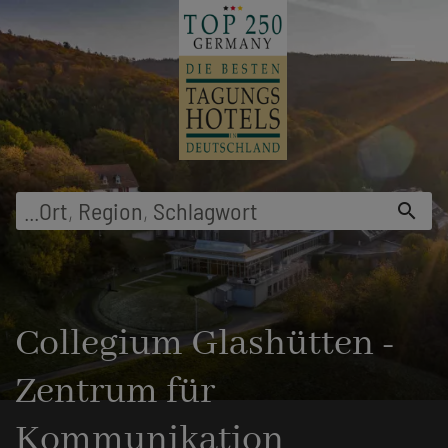
menu
...
Ort
,
Region
,
Schlagwort
search
Collegium Glashütten -
Zentrum für
Kommunikation