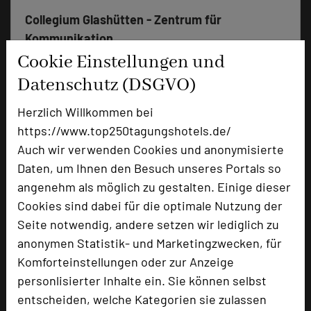
Collegium Glashütten - Zentrum für
Kommunikation
Wüstemser Straße 1
Cookie Einstellungen und
61479 Glashütten - Oberems
Datenschutz (DSGVO)
Herzlich Willkommen bei
+49 6082 20-0
phone
https://www.top250tagungshotels.de/
Email
mail
Auch wir verwenden Cookies und anonymisierte
Homepage
language
Daten, um Ihnen den Besuch unseres Portals so
angenehm als möglich zu gestalten. Einige dieser
add_circle
Cookies sind dabei für die optimale Nutzung der
zur Tagungsanfrage hinzufügen
Seite notwendig, andere setzen wir lediglich zu
anonymen Statistik- und Marketingzwecken, für
Hotel bewerten
Komforteinstellungen oder zur Anzeige
personlisierter Inhalte ein. Sie können selbst
Hoteldaten
entscheiden, welche Kategorien sie zulassen