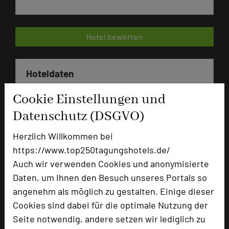
Hotel bewerten
Hoteldaten
Cookie Einstellungen und
Max. Tagungskapazität (Personen)
Datenschutz (DSGVO)
U-Form
70
Parlamentarisch
450
Herzlich Willkommen bei
Reihenbestuhlung
1250
https://www.top250tagungshotels.de/
Tagungsräume
15
Auch wir verwenden Cookies und anonymisierte
Ausstellungsfläche
3000 qm
Daten, um Ihnen den Besuch unseres Portals so
angenehm als möglich zu gestalten. Einige dieser
Zimmer
140
Cookies sind dabei für die optimale Nutzung der
Doppelzimmer
132
Seite notwendig, andere setzen wir lediglich zu
Juniorsuiten
6