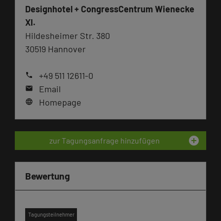
Designhotel + CongressCentrum Wienecke
XI.
Hildesheimer Str. 380
30519 Hannover
+49 511 12611-0
phone
Email
mail
Homepage
language
add_circle
zur Tagungsanfrage hinzufügen
Bewertung
Tagungsteilnehmer