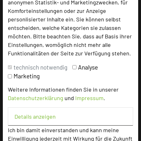
barrierefreie DZ
2
anonymen Statistik- und Marketingzwecken, für
Komforteinstellungen oder zur Anzeige
personlisierter Inhalte ein. Sie können selbst
entscheiden, welche Kategorien sie zulassen
Besonders geeignet für
möchten. Bitte beachten Sie, dass auf Basis ihrer
Einstellungen, womöglich nicht mehr alle
Seminar, Konferenz, Event
Funktionalitäten der Seite zur Verfügung stehen.
technisch notwendig
Analyse
Marketing
2188 Seiten dieses Hotels wurden in den
vergangenen 30 Tagen auf diesem Portal
Weitere Informationen finden Sie in unserer
aufgerufen.
Datenschutzerklärung
und
Impressum
.
Details anzeigen
Impressum zum Hotel
Ich bin damit einverstanden und kann meine
Für die Verwendung der Bilder haben die jeweiligen
Einwilligung jederzeit mit Wirkung für die Zukunft
Hotels die Nutzungsrechte für dieses Portal eingeräumt