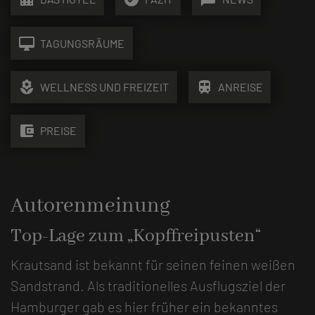
desktop_mac
TAGUNGSRÄUME
local_florist
train
WELLNESS UND FREIZEIT
ANREISE
account_balance_wallet
PREISE
Autorenmeinung
Top-Lage zum „Kopffreipusten“
Krautsand ist bekannt für seinen feinen weißen
Sandstrand. Als traditionelles Ausflugsziel der
Hamburger gab es hier früher ein bekanntes