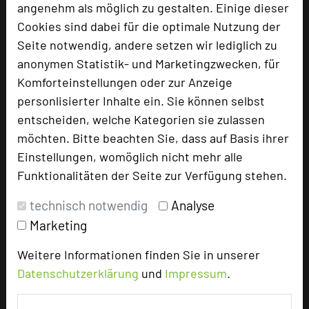
angenehm als möglich zu gestalten. Einige dieser
Cookies sind dabei für die optimale Nutzung der
Seite notwendig, andere setzen wir lediglich zu
anonymen Statistik- und Marketingzwecken, für
Komforteinstellungen oder zur Anzeige
personlisierter Inhalte ein. Sie können selbst
entscheiden, welche Kategorien sie zulassen
möchten. Bitte beachten Sie, dass auf Basis ihrer
Einstellungen, womöglich nicht mehr alle
Funktionalitäten der Seite zur Verfügung stehen.
Elbstrand Resort Krautsand
Elbstraße 1
technisch notwendig
Analyse
21706 Drochtersen-Krautsand
Marketing
Weitere Informationen finden Sie in unserer
+49 4143 9120600
phone
Datenschutzerklärung
und
Impressum
.
Email
mail
Homepage
language