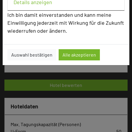
Details anzeigen
Ich bin damit einverstanden und kann meine
add_circle
zur Tagungsanfrage hinzufügen
Einwilligung jederzeit mit Wirkung für die Zukunft
wiederrufen oder ändern.
Bewertung
Auswahl bestätigen
Alle akzeptieren
Tagungsplaner
Hotel bewerten
Hoteldaten
Max. Tagungskapazität (Personen)
U-Form
50