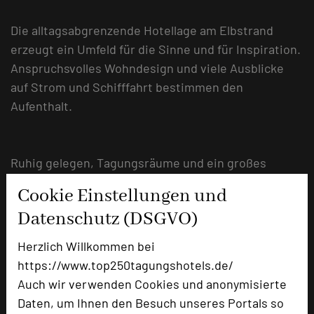
Die alltagsabgrenzende Hotellage am Elbstrand
erzeugt ein Umfeld für die Sinne und für Inspiration.
Anspruchsvolles Wohndesign und viele Ausblicke
auf Strom und Schifffahrt bestimmen den
Aufenthalt.
Ruhig gelegen, Tagungsräume und ein großes
Freiluftpotential vor der Tür erzeugen optimale
Cookie Einstellungen und
Bedingungen zur Verbindung von Tagungen mit
Datenschutz (DSGVO)
Incentives. Ein repräsentatives Festzelt für
Kulinarik-Events kann direkt am Strand errichtet
Herzlich Willkommen bei
werden.
https://www.top250tagungshotels.de/
Auch wir verwenden Cookies und anonymisierte
Norbert Völkner
Daten, um Ihnen den Besuch unseres Portals so