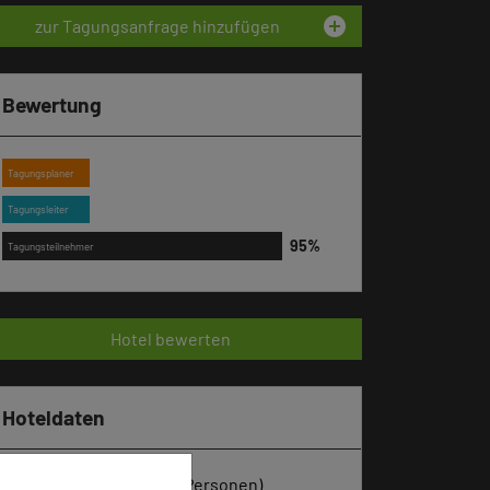
add_circle
zur Tagungsanfrage hinzufügen
Bewertung
Tagungsplaner
Tagungsleiter
Tagungsteilnehmer
Hotel bewerten
Hoteldaten
Max. Tagungskapazität (Personen)