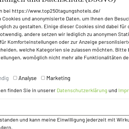
ause gelebt wird. Neben dem Parkrestaurant
 Neustem das Grillrestaurant „El Fuego“ mit
n bei https://www.top250tagungshotels.de/
 Cookies und anonymisierte Daten, um Ihnen den Besuc
s 45 Personen auch ihren besonderen Abend
lich zu gestalten. Einige dieser Cookies sind dabei für 
sollte für einen Besuch des „Quisisana Spa“,
otwendig, andere setzen wir lediglich zu anonymen Stati
 der 150 Jahre alten Jugendstilvilla. Die
ür Komforteinstellungen oder zur Anzeige personlisierter
 Innen- und Außenpool, Whirlpool,
heiden, welche Kategorien sie zulassen möchten. Bitte 
bereichen und Saunen sorgt für
tellungen, womöglich nicht mehr alle Funktionalitäten de
rne Fitnessgeräte, Leihfahrräder und E-Bikes
ndig
Analyse
Marketing
en finden Sie in unserer
Datenschutzerklärung
und
Imp
rstanden und kann meine Einwilligung jederzeit mit Wirk
ndern.