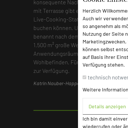
konsequente Nachhaltigkeit, die im H
mit Terrasse gibt es im Quellenhof seit
Herzlich Willkomme
Auch wir verwenden
Live-Cooking-Station, wo Gruppen bi
so angenehm als mög
buchen können. Unbedingt Zeit bleiben 
Nutzung der Seite n
benannt nach dem ursprünglichen Namen
Marketingzwecken, f
1.500 m² große Wellnesslandschaft mit
können selbst entsc
Anwendungsräumen, behaglichen Ruhe
auf Basis ihrer Eins
Wohlbefinden. Für Aktive stehen mode
Verfügung stehen.
zur Verfügung.
technisch notwe
Katrin Nauber-Happel
Weitere Information
Details anzeigen
Ich bin damit einve
wiederrufen oder ä