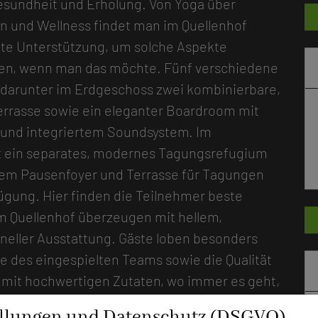
sundheit und Erholung. Von Yoga über
n und Wellness findet man im Quellenhof
e Unterstützung, um solche Aspekte
eren, wenn man das möchte. Fünf verschiedene
 darunter im Erdgeschoss zwei kombinierbare,
errasse sowie ein eleganter Boardroom mit
m und integriertem Soundsystem. Im
eht ein separates, modernes Tagungsrefugium
nem Pausenfoyer und Terrasse für Tagungen
ügung. Hier finden die Teilnehmer beste
m Quellenhof überzeugen mit hellem,
ller Ausstattung. Gäste loben besonders
 des eingespielten Teams sowie die Qualität
e mit hochwertigen Zutaten, wo immer es geht,
 hier für hohen Genuss, aber auch für
ellungen und Datenschutz (DSGVO)