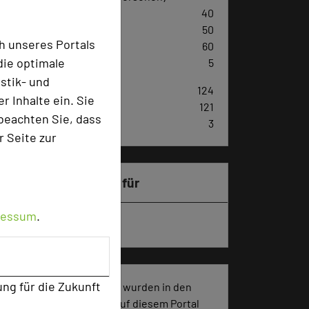
U-Form
40
Parlamentarisch
50
h unseres Portals
Reihenbestuhlung
60
die optimale
Tagungsräume
5
stik- und
Zimmer
124
 Inhalte ein. Sie
Doppelzimmer
121
beachten Sie, dass
Einzelzimmer
3
r Seite zur
Besonders geeignet für
ressum
.
Seminar, Klausur
ung für die Zukunft
374 Seiten dieses Hotels wurden in den
vergangenen 30 Tagen auf diesem Portal