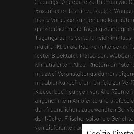
(Tagungs-)Angebote zu Themen wie Ge
Basenfasten bis hin zu Radeln, Wander
beste Voraussetzungen und kompetent
ganzheitlich in die Tagung zu integri
Tagungsräume verteilen sich im Haus,
multifunktionale Räume mit eigener T
fester Blocktafel, Flatscreen, WebCa
klimatisierten „Allee-Rhetorikum“ st
mit zwei Veranstaltungsräumen, eige
mit ablenkungsfreiem Umfeld zur Verf
Klausurbedingungen vor. Alle Räume i
angenehmem Ambiente und professione
den freundlichen, zugewandten Service
der Küche. Frische, saisonale Gericht
von Lieferanten aus der Region stehen
Cookie Einst