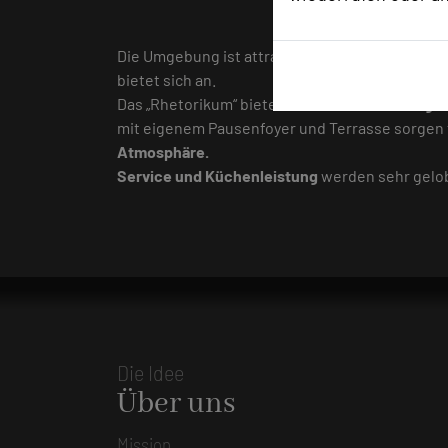
Fazit d
Die Umgebung ist attraktiv. Eine Verbindung v
bietet sich an.
Das „Rhetorikum“ bietet
beste Klausurbedingu
mit eigenem Pausenfoyer und Terrasse sorgen 
Atmosphäre.
Service und Küchenleistung
werden sehr gelob
Die Idee
Über uns
Mission