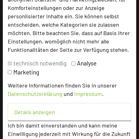
Komforteinstellungen oder zur Anzeige
GenoHotel Karlsruhe
personlisierter Inhalte ein. Sie können selbst
Am Rüppurrer Schloss 40
entscheiden, welche Kategorien sie zulassen
76199 Karlsruhe
möchten. Bitte beachten Sie, dass auf Basis ihrer
Einstellungen, womöglich nicht mehr alle
+49 721 9898-542
phone
Funktionalitäten der Seite zur Verfügung stehen.
Email
mail
technisch notwendig
Analyse
Homepage
language
Marketing
Weitere Informationen finden Sie in unserer
add_circle
zur Tagungsanfrage hinzufügen
Datenschutzerklärung
und
Impressum
.
Bewertung
Details anzeigen
Ich bin damit einverstanden und kann meine
Tagungsplaner
Einwilligung jederzeit mit Wirkung für die Zukunft