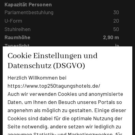
Kapazität Personen
Parlamentbestuhlung
30
U-Form
20
Stuhlreihen
50
Raumhöhe
2,90 m
Tageslicht
ja
Klimaanlage
ja
Cookie Einstellungen und
Datenschutz (DSGVO)
Herzlich Willkommen bei
https://www.top250tagungshotels.de/
Auch wir verwenden Cookies und anonymisierte
Daten, um Ihnen den Besuch unseres Portals so
angenehm als möglich zu gestalten. Einige dieser
Cookies sind dabei für die optimale Nutzung der
Seite notwendig, andere setzen wir lediglich zu
anonymen Statistik- und Marketingzwecken, für