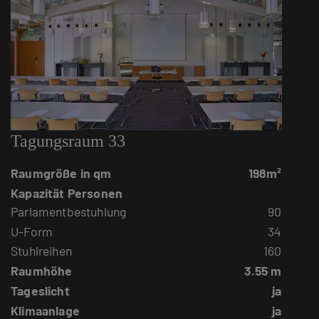
Tagungsraum 33
Raumgröße in qm
198m²
Kapazität Personen
Parlamentbestuhlung
90
U-Form
34
Stuhlreihen
160
Raumhöhe
3.55 m
Tageslicht
ja
Klimaanlage
ja