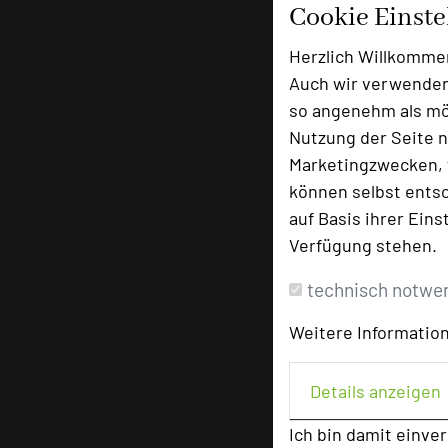
Cookie Einst
Herzlich Willkomme
Auch wir verwenden
so angenehm als mög
Nutzung der Seite n
Marketingzwecken, f
können selbst entsc
auf Basis ihrer Eins
Verfügung stehen.
technisch notwe
Weitere Information
Details anzeigen
Ich bin damit einve