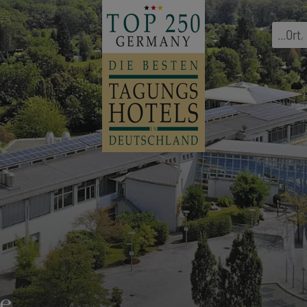
...
Ort
,
e