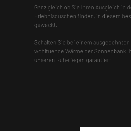
Ganz gleich ob Sie Ihren Ausgleich in 
Erlebnisduschen finden, in diesem b
geweckt.
Schalten Sie bei einem ausgedehnten F
wohltuende Wärme der Sonnenbank. Me
unseren Ruheliegen garantiert.