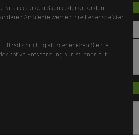
der vitalisierenden Sauna oder unter den
esonderen Ambiente werden Ihre Lebensgeister
ußbad so richtig ab oder erleben Sie die
ditative Entspannung pur ist Ihnen auf