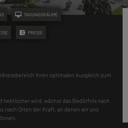
desktop_mac
WS
TAGUNGSRÄUME
account_balance_wallet
EISE
PREISE
ellnessbereich Ihren optimalen Ausgleich zum
und hektischer wird, wächst das Bedürfnis nach
 nach Orten der Kraft, an denen wir uns
können.