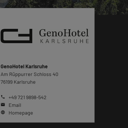
GenoHotel Karlsruhe
Am Rüppurrer Schloss 40
76199 Karlsruhe
+49 721 9898-542
phone
Email
mail
Homepage
language