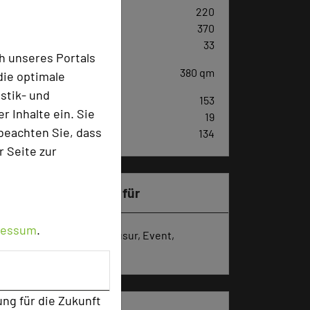
Parlamentarisch
220
Reihenbestuhlung
370
Tagungsräume
33
h unseres Portals
Ausstellungsfläche
380 qm
die optimale
stik- und
Zimmer
153
 Inhalte ein. Sie
Doppelzimmer
19
beachten Sie, dass
Einzelzimmer
134
r Seite zur
Besonders geeignet für
ressum
.
Seminar, Konferenz, Klausur, Event,
Kreativprozesse
ung für die Zukunft