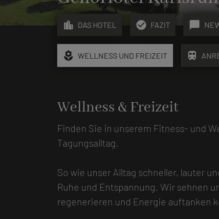
location_city
check_circle
chat_bubble
DAS HOTEL
FAZIT
NE
local_florist
train
WELLNESS UND FREIZEIT
ANR
Wellness & Freizeit
Finden Sie in unserem Fitness- und W
Tagungsalltag.
So wie unser Alltag schneller, lauter 
Ruhe und Entspannung. Wir sehnen uns
regenerieren und Energie auftanken 