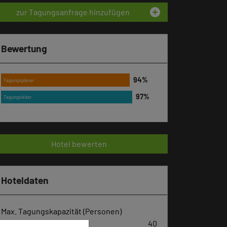
add_circle
zur Tagungsanfrage hinzufügen
Bewertung
Tagungsplaner
Tagungsleiter
Hotel bewerten
Hoteldaten
Max. Tagungskapazität (Personen)
U-Form
40