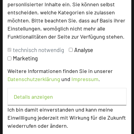
personlisierter Inhalte ein. Sie können selbst
Seminar, Konferenz, Klausur, Event,
entscheiden, welche Kategorien sie zulassen
Kreativprozesse
möchten. Bitte beachten Sie, dass auf Basis ihrer
Einstellungen, womöglich nicht mehr alle
Funktionalitäten der Seite zur Verfügung stehen.
262 Seiten dieses Hotels wurden in den
technisch notwendig
Analyse
vergangenen 30 Tagen auf diesem Portal
Marketing
aufgerufen.
Weitere Informationen finden Sie in unserer
Datenschutzerklärung
und
Impressum
.
Impressum zum Hotel
Details anzeigen
Für die Verwendung der Bilder haben die jeweiligen
Hotels die Nutzungsrechte für dieses Portal eingeräumt
Ich bin damit einverstanden und kann meine
und sind dafür verantwortlich.
Einwilligung jederzeit mit Wirkung für die Zukunft
wiederrufen oder ändern.