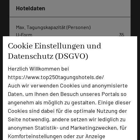
Hoteldaten
Max. Tagungskapazität (Personen)
U-Form
35
Parlamentarisch
100
Cookie Einstellungen und
Reihenbestuhlung
180
Datenschutz (DSGVO)
Tagungsräume
5
Herzlich Willkommen bei
Ausstellungsfläche
230 qm
https://www.top250tagungshotels.de/
Zimmer
59
Auch wir verwenden Cookies und anonymisierte
Doppelzimmer
53
Daten, um Ihnen den Besuch unseres Portals so
Einzelzimmer
3
angenehm als möglich zu gestalten. Einige dieser
Suiten
3
Cookies sind dabei für die optimale Nutzung der
Seite notwendig, andere setzen wir lediglich zu
anonymen Statistik- und Marketingzwecken, für
Besonders geeignet für
Komforteinstellungen oder zur Anzeige