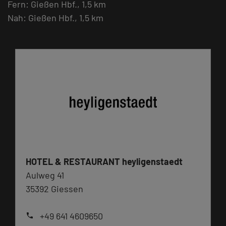
Fern: Gießen Hbf., 1,5 km
Nah: Gießen Hbf., 1,5 km
HOTEL & RESTAURANT heyligenstaedt
Aulweg 41
35392 Giessen
+49 641 4609650
phone