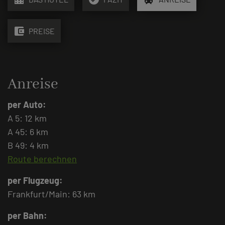
account_balance_wallet
PREISE
Anreise
per Auto:
A 5: 12 km
A 45: 6 km
B 49: 4 km
Route berechnen
per Flugzeug:
Frankfurt/Main: 63 km
per Bahn: