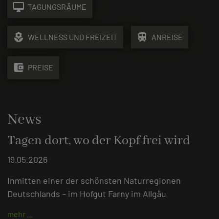
desktop_mac
TAGUNGSRÄUME
local_florist
train
WELLNESS UND FREIZEIT
ANREISE
account_balance_wallet
PREISE
News
Tagen dort, wo der Kopf frei wird
19.05.2026
Inmitten einer der schönsten Naturregionen
Deutschlands – im Hofgut Farny im Allgäu
mehr …