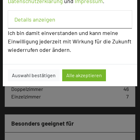
Datenschutzerklärung
und
Impressum
.
Max. Tagungskapazität (Personen)
Details anzeigen
U-Form
60
Parlamentarisch
100
Ich bin damit einverstanden und kann meine
Reihenbestuhlung
180
Einwilligung jederzeit mit Wirkung für die Zukunft
Tagungsräume
4
wiederrufen oder ändern.
Ausstellungsfläche
85 qm
Ausstellungsfläche Ausstellungsfläche im
Außenbereich möglich.
Auswahl bestätigen
Alle akzeptieren
Zimmer
53
Doppelzimmer
46
Einzelzimmer
7
Besonders geeignet für