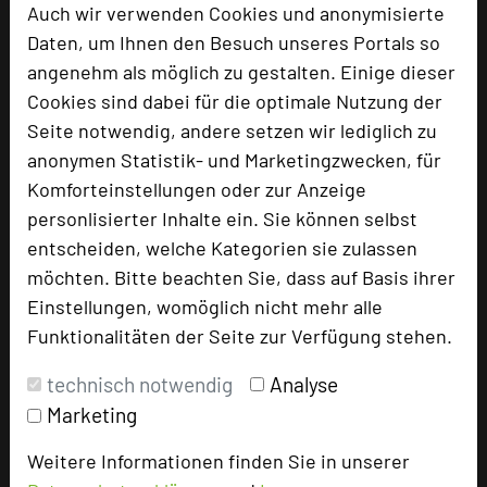
Homepage
Auch wir verwenden Cookies und anonymisierte
language
Daten, um Ihnen den Besuch unseres Portals so
angenehm als möglich zu gestalten. Einige dieser
add_circle
zur Tagungsanfrage hinzufügen
Cookies sind dabei für die optimale Nutzung der
Seite notwendig, andere setzen wir lediglich zu
anonymen Statistik- und Marketingzwecken, für
Bewertung
Komforteinstellungen oder zur Anzeige
personlisierter Inhalte ein. Sie können selbst
entscheiden, welche Kategorien sie zulassen
Tagungsleiter
möchten. Bitte beachten Sie, dass auf Basis ihrer
Tagungsteilnehmer
Einstellungen, womöglich nicht mehr alle
Funktionalitäten der Seite zur Verfügung stehen.
technisch notwendig
Analyse
Hotel bewerten
Marketing
Hoteldaten
Weitere Informationen finden Sie in unserer