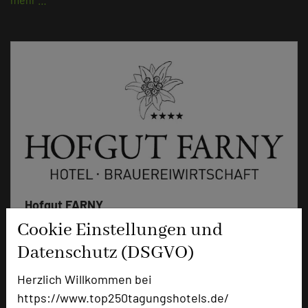
Hofgut FARNY
Dürren 1
Cookie Einstellungen und
88353 Kisslegg im Allgäu
Datenschutz (DSGVO)
+49 7522 972880
Herzlich Willkommen bei
phone
Email
https://www.top250tagungshotels.de/
mail