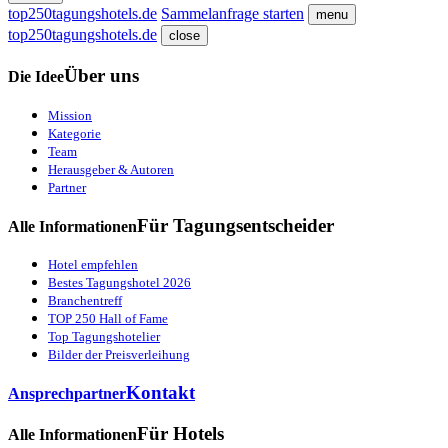
top250tagungshotels.de
Sammelanfrage starten
menu
top250tagungshotels.de
close
Über uns
Die Idee
Mission
Kategorie
Team
Herausgeber & Autoren
Partner
Für Tagungsentscheider
Alle Informationen
Hotel empfehlen
Bestes Tagungshotel 2026
Branchentreff
TOP 250 Hall of Fame
Top Tagungshotelier
Bilder der Preisverleihung
Kontakt
Ansprechpartner
Für Hotels
Alle Informationen