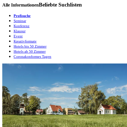
Beliebte Suchlisten
Alle Informationen
Profisuche
Seminar
Konferenz
Klausur
Event
Kreativformate
Hotels bis 50 Zimmer
Hotels ab 50 Zimmer
Coronakonformes Tagen