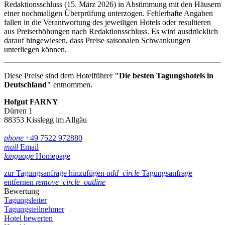
Redaktionsschluss (15. März 2026) in Abstimmung mit den Häusern
einer nochmaligen Überprüfung unterzogen. Fehlerhafte Angaben
fallen in die Verantwortung des jeweiligen Hotels oder resultieren
aus Preiserhöhungen nach Redaktionsschluss. Es wird ausdrücklich
darauf hingewiesen, dass Preise saisonalen Schwankungen
unterliegen können.
Diese Preise sind dem Hotelführer
"Die besten Tagungshotels in
Deutschland"
entnommen.
Hofgut FARNY
Dürren 1
88353 Kisslegg im Allgäu
phone
+49 7522 972880
mail
Email
language
Homepage
zur Tagungsanfrage hinzufügen
add_circle
Tagungsanfrage
entfernen
remove_circle_outline
Bewertung
Tagungsleiter
Tagungsteilnehmer
Hotel bewerten