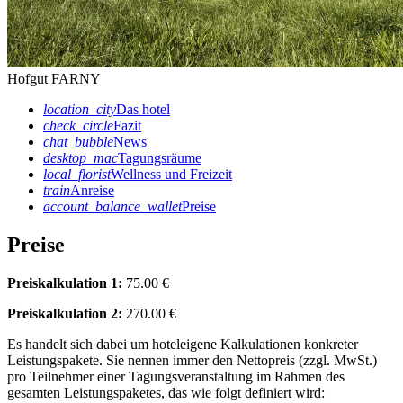
Hofgut FARNY
location_city
Das hotel
check_circle
Fazit
chat_bubble
News
desktop_mac
Tagungsräume
local_florist
Wellness und Freizeit
train
Anreise
account_balance_wallet
Preise
Preise
Preiskalkulation 1:
75.00 €
Preiskalkulation 2:
270.00 €
Es handelt sich dabei um hoteleigene Kalkulationen konkreter
Leistungspakete. Sie nennen immer den Nettopreis (zzgl. MwSt.)
pro Teilnehmer einer Tagungsveranstaltung im Rahmen des
gesamten Leistungspaketes, das wie folgt definiert wird: