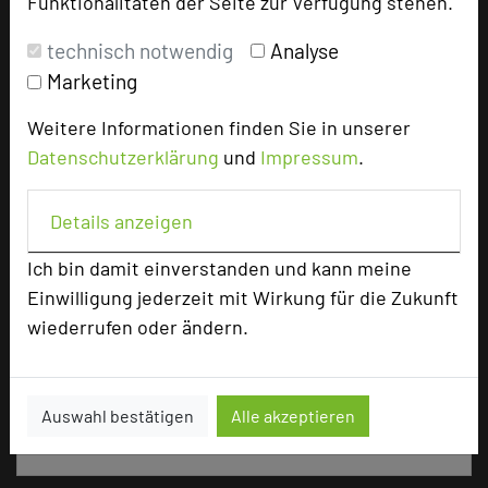
Funktionalitäten der Seite zur Verfügung stehen.
Tagungsräume
15
technisch notwendig
Analyse
Ausstellungsfläche
60 qm
Marketing
Zimmer
55
Weitere Informationen finden Sie in unserer
Doppelzimmer
39
Einzelzimmer
16
Datenschutzerklärung
und
Impressum
.
Details anzeigen
Besonders geeignet für
Ich bin damit einverstanden und kann meine
Einwilligung jederzeit mit Wirkung für die Zukunft
Seminar, Konferenz, Klausur, Event
wiederrufen oder ändern.
184 Seiten dieses Hotels wurden in den vergangenen
Auswahl bestätigen
Alle akzeptieren
30 Tagen auf diesem Portal aufgerufen.