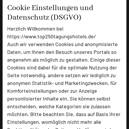
Cookie Einstellungen und
+49 30 33606 0
phone
Datenschutz (DSGVO)
Email
mail
Homepage
language
Herzlich Willkommen bei
https://www.top250tagungshotels.de/
Auch wir verwenden Cookies und anonymisierte
add_circle
zur Tagungsanfrage hinzufügen
Daten, um Ihnen den Besuch unseres Portals so
angenehm als möglich zu gestalten. Einige dieser
Cookies sind dabei für die optimale Nutzung der
Hotel bewerten
Seite notwendig, andere setzen wir lediglich zu
anonymen Statistik- und Marketingzwecken, für
Hoteldaten
Komforteinstellungen oder zur Anzeige
personlisierter Inhalte ein. Sie können selbst
Max. Tagungskapazität (Personen)
entscheiden, welche Kategorien sie zulassen
U-Form
120
möchten. Bitte beachten Sie, dass auf Basis ihrer
Parlamentarisch
216
Einstellungen, womöglich nicht mehr alle
Reihenbestuhlung
400