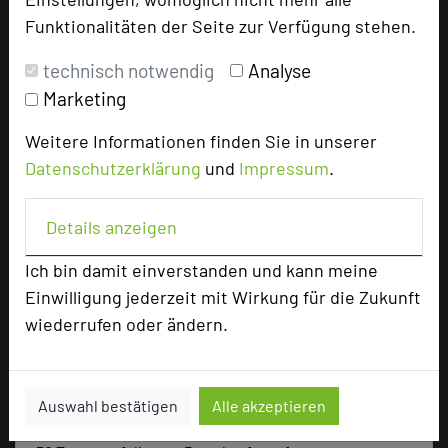
Tagungsräume
13
Funktionalitäten der Seite zur Verfügung stehen.
Ausstellungsfläche
150 qm
technisch notwendig
Analyse
Zimmer
134
Marketing
Doppelzimmer
115
Weitere Informationen finden Sie in unserer
Einzelzimmer
14
Suiten
3
Datenschutzerklärung
und
Impressum
.
Behindertenzimmer
2
Details anzeigen
Ich bin damit einverstanden und kann meine
Besonders geeignet für
Einwilligung jederzeit mit Wirkung für die Zukunft
wiederrufen oder ändern.
Seminar, Konferenz
Auswahl bestätigen
Alle akzeptieren
64 Seiten dieses Hotels wurden in den vergangenen