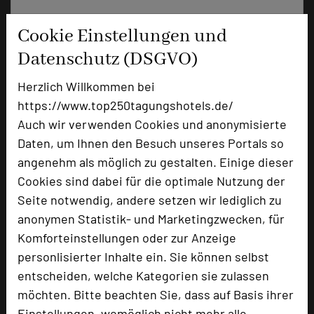
+49 661 8330-0
phone
Cookie Einstellungen und
Email
mail
Datenschutz (DSGVO)
Homepage
language
Herzlich Willkommen bei
https://www.top250tagungshotels.de/
add_circle
zur Tagungsanfrage hinzufügen
Auch wir verwenden Cookies und anonymisierte
Daten, um Ihnen den Besuch unseres Portals so
angenehm als möglich zu gestalten. Einige dieser
Hotel bewerten
Cookies sind dabei für die optimale Nutzung der
Seite notwendig, andere setzen wir lediglich zu
Hoteldaten
anonymen Statistik- und Marketingzwecken, für
Komforteinstellungen oder zur Anzeige
personlisierter Inhalte ein. Sie können selbst
Max. Tagungskapazität (Personen)
U-Form
60
entscheiden, welche Kategorien sie zulassen
Parlamentarisch
120
möchten. Bitte beachten Sie, dass auf Basis ihrer
Reihenbestuhlung
150
Einstellungen, womöglich nicht mehr alle