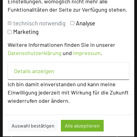
Einstellungen, womöglich nicht mehr alle
Funktionalitäten der Seite zur Verfügung stehen.
technisch notwendig
Analyse
Marketing
Weitere Informationen finden Sie in unserer
Datenschutzerklärung
und
Impressum
.
Klassenzimmer
Details anzeigen
Raumgröße in qm
35m²
Ich bin damit einverstanden und kann meine
Kapazität Personen
Einwilligung jederzeit mit Wirkung für die Zukunft
Parlamentbestuhlung
wiederrufen oder ändern.
U-Form
Stuhlreihen
Raumhöhe
m
Auswahl bestätigen
Alle akzeptieren
Tageslicht
ja