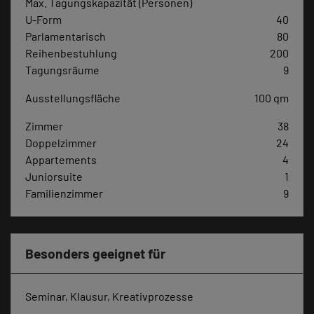
Max. Tagungskapazität (Personen)
U-Form
40
Parlamentarisch
80
Reihenbestuhlung
200
Tagungsräume
9
Ausstellungsfläche
100 qm
Zimmer
38
Doppelzimmer
24
Appartements
4
Juniorsuite
1
Familienzimmer
9
Besonders geeignet für
Seminar, Klausur, Kreativprozesse