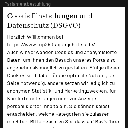
Parlamentbestuhlung
U-Form
Cookie Einstellungen und
Stuhlreihen
Datenschutz (DSGVO)
Raumhöhe
m
Tageslicht
ja
Herzlich Willkommen bei
Klimaanlage
nein
https://www.top250tagungshotels.de/
Auch wir verwenden Cookies und anonymisierte
Frische Luft, eine fantastische Umgebung und
Daten, um Ihnen den Besuch unseres Portals so
viel Platz
angenehm als möglich zu gestalten. Einige dieser
Nutzen Sie das große grüne Hotelfreigelände
Cookies sind dabei für die optimale Nutzung der
bei schönem Wetter und genießen Sie jeden
Seite notwendig, andere setzen wir lediglich zu
Vorteil, den unsere weitläufige Naturlage zu
anonymen Statistik- und Marketingzwecken, für
bieten hat.
Komforteinstellungen oder zur Anzeige
personlisierter Inhalte ein. Sie können selbst
entscheiden, welche Kategorien sie zulassen
möchten. Bitte beachten Sie, dass auf Basis ihrer