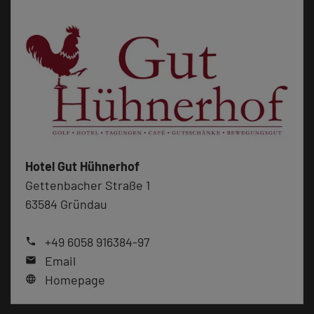
Hotel Gut Hühnerhof
Gettenbacher Straße 1
63584 Gründau
+49 6058 916384-97
phone
Email
mail
Homepage
language