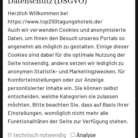
Datenschutz (DSGVO)
Juniorsuiten
5
Herzlich Willkommen bei
https://www.top250tagungshotels.de/
Besonders geeignet für
Auch wir verwenden Cookies und anonymisierte
Daten, um Ihnen den Besuch unseres Portals so
angenehm als möglich zu gestalten. Einige dieser
Seminar, Event
Cookies sind dabei für die optimale Nutzung der
Seite notwendig, andere setzen wir lediglich zu
anonymen Statistik- und Marketingzwecken, für
1154 Seiten dieses Hotels wurden in den
Komforteinstellungen oder zur Anzeige
vergangenen 30 Tagen auf diesem Portal
personlisierter Inhalte ein. Sie können selbst
aufgerufen.
entscheiden, welche Kategorien sie zulassen
möchten. Bitte beachten Sie, dass auf Basis ihrer
Einstellungen, womöglich nicht mehr alle
Impressum zum Hotel
Funktionalitäten der Seite zur Verfügung stehen.
Für die Verwendung der Bilder haben die jeweiligen
technisch notwendig
Analyse
Hotels die Nutzungsrechte für dieses Portal eingeräumt