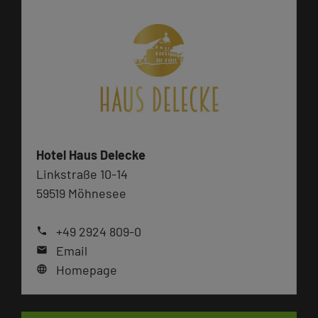
Hotel Haus Delecke
Linkstraße 10-14
59519 Möhnesee
+49 2924 809-0
phone
Email
mail
Homepage
language