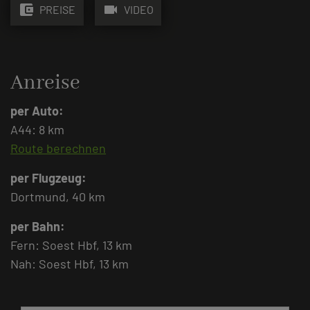
account_balance_wallet
videocam
PREISE
VIDEO
Anreise
per Auto:
A44: 8 km
Route berechnen
per Flugzeug:
Dortmund, 40 km
per Bahn:
Fern: Soest Hbf, 13 km
Nah: Soest Hbf, 13 km