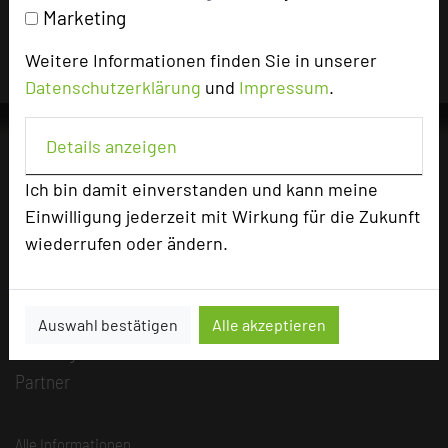
Marketing
und sind dafür verantwortlich.
Weitere Informationen finden Sie in unserer
Datenschutzerklärung
und
Impressum
.
Details anzeigen
Ich bin damit einverstanden und kann meine
Die Idee
Einwilligung jederzeit mit Wirkung für die Zukunft
Über uns
wiederrufen oder ändern.
Mission
Kategorie
Team
Auswahl bestätigen
Alle akzeptieren
Herausgeber & Autoren
Partner
Alle Informationen