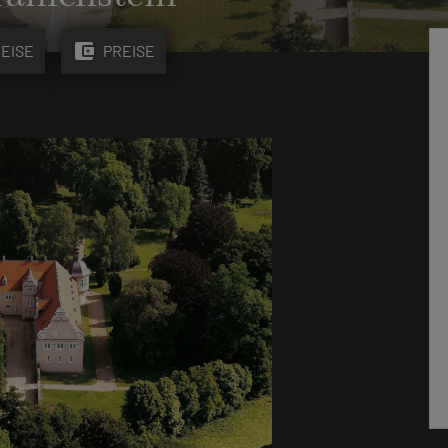
account_balance_wallet
EISE
PREISE