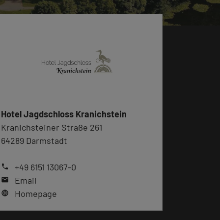
Hotel Jagdschloss Kranichstein
Kranichsteiner Straße 261
64289 Darmstadt
+49 6151 13067-0
phone
Email
mail
Homepage
language