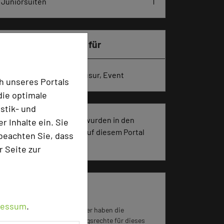
Juniorsuiten
1
Besonders geeignet für
Seminar, Konferenz, Klausur, Event
h unseres Portals
die optimale
stik- und
79 Seiten dieses Hotels wurden in den
 Inhalte ein. Sie
vergangenen 30 Tagen auf diesem Portal
beachten Sie, dass
aufgerufen.
r Seite zur
Impressum zum Hotel
ressum
.
Für die Verwendung der Bilder haben die
jeweiligen Hotels die Nutzungsrechte für dieses