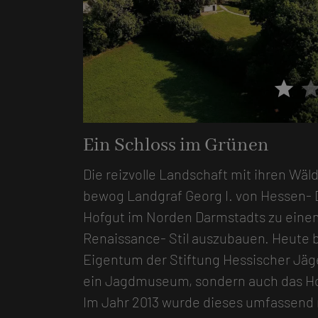
star
sta
Ein Schloss im Grünen
Die reizvolle Landschaft mit ihren Wä
bewog Landgraf Georg I. von Hessen- 
Hofgut im Norden Darmstadts zu einem
Renaissance- Stil auszubauen. Heute b
Eigentum der Stiftung Hessischer Jäg
ein Jagdmuseum, sondern auch das Hot
Im Jahr 2013 wurde dieses umfassend