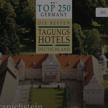
...
Ort
,
ranichstein