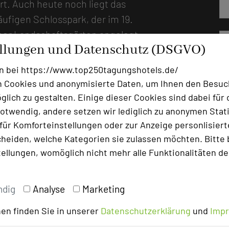
t. Auch heute noch liegt das
ufigen Schlosspark, der im 19.
her Landschaftsgärten angelegt
ellungen und Datenschutz (DSGVO)
ts oder Outdoor-Aktivitäten
befindet sich mit dem
n bei https://www.top250tagungshotels.de/
he, der nicht nur für
 Cookies und anonymisierte Daten, um Ihnen den Besuc
fügung steht, sondern sich
lich zu gestalten. Einige dieser Cookies sind dabei für 
0 Teilnehmern eignet. Im
otwendig, andere setzen wir lediglich zu anonymen Stati
ür Komforteinstellungen oder zur Anzeige personlisierter
e geschmackvollen, in
heiden, welche Kategorien sie zulassen möchten. Bitte 
en. Die Symbiose aus
tellungen, womöglich nicht mehr alle Funktionalitäten de
hen Elementen verleiht ihm
s Holz wird kombiniert mit
llen Fenstern blicken die Gäste
ndig
Analyse
Marketing
sem Haus optimale Kapazitäten
en finden Sie in unserer
Datenschutzerklärung
und
Imp
Ob Kick-off-Meetings,