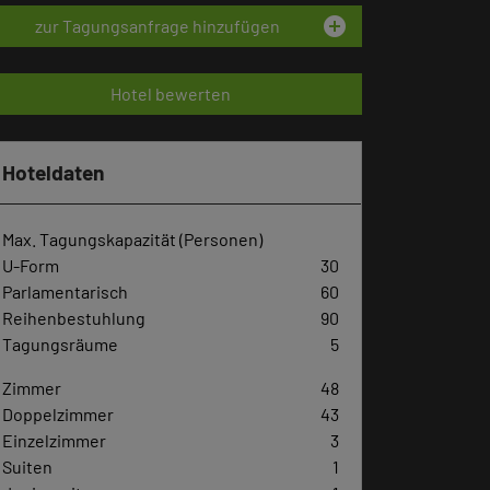
add_circle
zur Tagungsanfrage hinzufügen
Hotel bewerten
Hoteldaten
Max. Tagungskapazität (Personen)
U-Form
30
Parlamentarisch
60
Reihenbestuhlung
90
Tagungsräume
5
Zimmer
48
Doppelzimmer
43
Einzelzimmer
3
Suiten
1