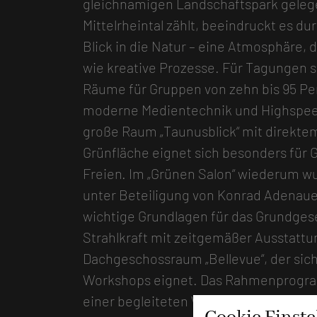
gleichnamigen Landschaftspark gele
Mittelrheintal zählt, beeindruckt es 
Blick in die Natur – eine Atmosphäre, 
wie kreative Prozesse. Für Tagungen st
Räume für Gruppen von zehn bis 95 Per
moderne Medientechnik und Highspee
große Raum „Taunusblick“ mit direkte
Grünfläche eignet sich besonders für 
Freien. Im „Grünen Salon“ wiederum w
unter Beteiligung von Konrad Adenauer
wichtige Grundlagen für das Grundgese
Strahlkraft mit zeitgemäßer Ausstattu
Dachgeschossraum „Bellevue“, der sich
Workshops eignet. Das Rahmenprogramm
einer begleiteten Weinprobe im Haus 