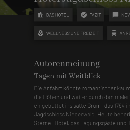
location_city
check_circle
chat_bubble
DAS HOTEL
FAZIT
NE
local_florist
train
WELLNESS UND FREIZEIT
ANR
Autorenmeinung
Tagen mit Weitblick
Die Anfahrt könnte romantischer kaum
die Höhen und weiter durch den maler
eingebettet ins satte Grün – das 1764 
Jagdschloss Niederwald. Heute beherb
Sterne- Hotel, das Tagungsgäste und 