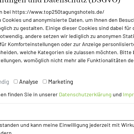
ellungen und Datenschutz (DSGVO)
rten Wanderung zum Niederwalddenkmal. In
 Wildpark zu Spaziergängen ein. Kulinarisch
n bei https://www.top250tagungshotels.de/
ant auf regionale und saisonale Gerichte und
 Cookies und anonymisierte Daten, um Ihnen den Besuc
lich zu gestalten. Einige dieser Cookies sind dabei für 
in-Lounge mit Bar schafft einen entspannten
otwendig, andere setzen wir lediglich zu anonymen Stati
ng des Tages. Erholsame Nächte bieten 28
ür Komforteinstellungen oder zur Anzeige personlisierter
ershaus sowie vier Suiten im Kutscherhaus.
heiden, welche Kategorien sie zulassen möchten. Bitte 
 Ledermöbel sowie allergikerfreundliche
tellungen, womöglich nicht mehr alle Funktionalitäten de
Ambiente.
ndig
Analyse
Marketing
en finden Sie in unserer
Datenschutzerklärung
und
Imp
rstanden und kann meine Einwilligung jederzeit mit Wirk
es Fachautors
ndern.