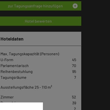
add_circle
zur Tagungsanfrage hinzufügen
Hotel bewerten
Hoteldaten
Max. Tagungskapazität (Personen)
U-Form
45
Parlamentarisch
70
Reihenbestuhlung
95
Tagungsräume
7
Ausstellungsfläche 25 - 110 m²
Zimmer
52
Doppelzimmer
39
Einzelzimmer
2