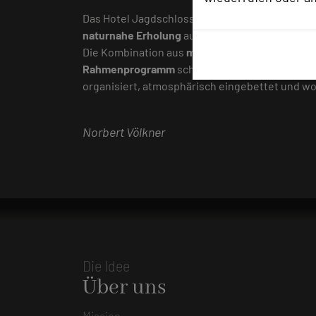
Das Hotel Jagdschloss Niederwald vereint
konz
naturnahe Erholung
auf besondere Weise.
Die Kombination aus
moderner Tagungsinfrastru
Rahmenprogramm
schafft ideale Bedingungen 
organisiert, atmosphärisch eingebettet und w
Norbert Völkner
Die Idee
Über uns