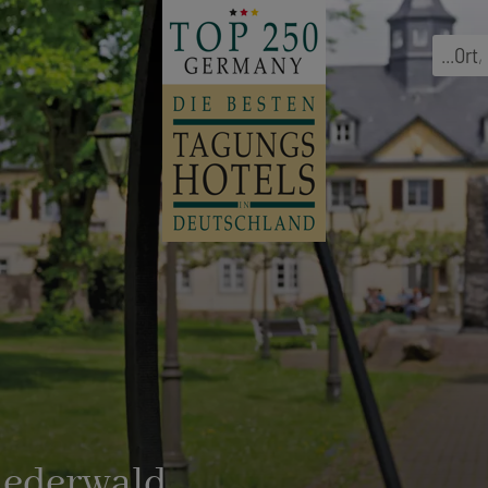
...
Ort
,
iederwald