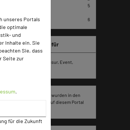
Juniorsuiten (davon 1
5
behindertengerecht)
h unseres Portals
Comfort-Einzelzimmer
6
die optimale
stik- und
 Inhalte ein. Sie
Besonders geeignet für
beachten Sie, dass
r Seite zur
Seminar, Konferenz, Klausur, Event,
Kreativprozesse
ressum
.
568 Seiten dieses Hotels wurden in den
vergangenen 30 Tagen auf diesem Portal
aufgerufen.
ung für die Zukunft