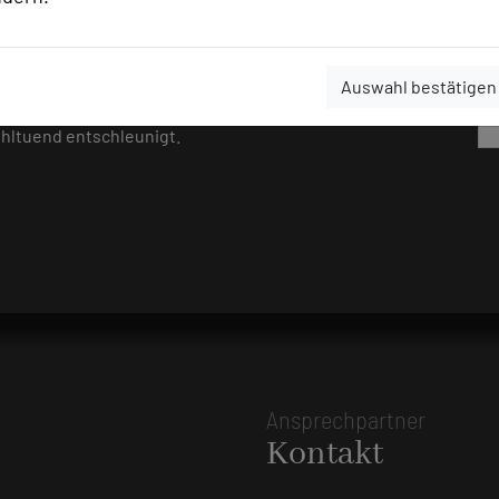
entriertes Arbeiten, historische Bedeutung und
ktur, inspirierender Alleinlage und vielseitigem
Auswahl bestätigen
für erfolgreiche Veranstaltungen. Professionell
ohltuend entschleunigt.
Ansprechpartner
Kontakt