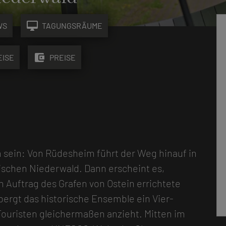
desktop_mac
WS
TAGUNGSRÄUME
account_balance_wallet
EISE
PREISE
 sein: Von Rüdesheim führt der Weg hinauf in
ischen Niederwald. Dann erscheint es,
im Auftrag des Grafen von Ostein errichtete
ergt das historische Ensemble ein Vier-
Touristen gleichermaßen anzieht. Mitten im