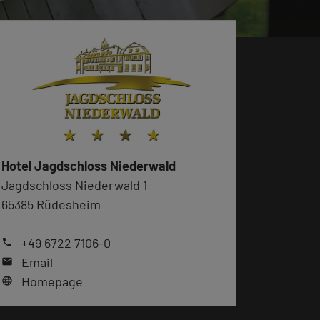
Hotel Jagdschloss Niederwald
Jagdschloss Niederwald 1
65385 Rüdesheim
+49 6722 7106-0
phone
Email
mail
Homepage
language