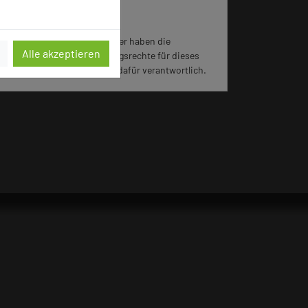
Impressum zum Hotel
Für die Verwendung der Bilder haben die
Alle akzeptieren
jeweiligen Hotels die Nutzungsrechte für dieses
Portal eingeräumt und sind dafür verantwortlich.