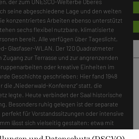
gen, der zum UNESCO-Welterbe Oberes
durch seine abgeschiedene Lage und den weiten
die konzentriertes Arbeiten ebenso unterstützt
ehen sechs flexibel nutzbare, klimatisierte
sonen bereit. Alle verfügen über Tageslicht,
d- Glasfaser-WLAN. Der 120 Quadratmeter
m Zugang zur Terrasse und zur angrenzenden
Gruppenarbeiten oder kreative Einheiten im
urde Geschichte geschrieben: Hier fand 1948
 die „Niederwald-Konferenz“ statt, die
tz legte. Heute verbindet der Saal historische
ng. Besonders ruhig gelegen ist der separate
 perfekt für Vorstandssitzungen oder intensive
 lässt sich vielseitig gestalten: etwa mit
oder bei einem Winzer der Region, auf