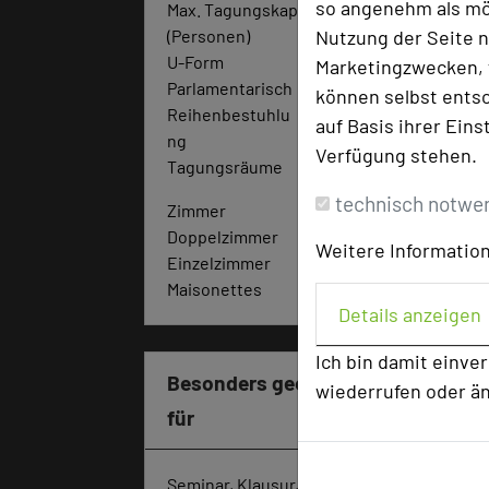
so angenehm als mög
Max. Tagungskapazität
(Personen)
Nutzung der Seite n
U-Form
24
Marketingzwecken, f
Parlamentarisch
26
können selbst entsc
Reihenbestuhlu
45
auf Basis ihrer Eins
ng
Verfügung stehen.
Tagungsräume
5
technisch notwe
Zimmer
47
Doppelzimmer
20
Weitere Information
Einzelzimmer
19
Maisonettes
8
Details anzeigen
Ich bin damit einve
Besonders geeignet
wiederrufen oder ä
für
Seminar, Klausur, Event,