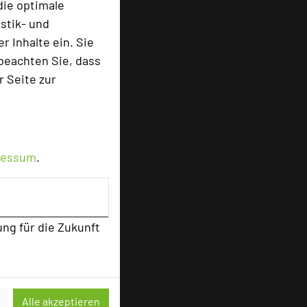
die optimale
stik- und
 Inhalte ein. Sie
beachten Sie, dass
r Seite zur
ressum
.
ung für die Zukunft
Alle akzeptieren