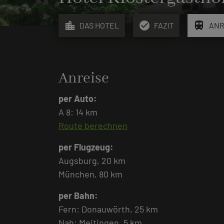
location_city
check_circle
train
DAS HOTEL
FAZIT
ANR
Anreise
per Auto:
A 8: 14 km
Route berechnen
per Flugzeug:
Augsburg, 20 km
München, 80 km
per Bahn:
Fern: Donauwörth, 25 km
Nah: Meitingen, 5 km