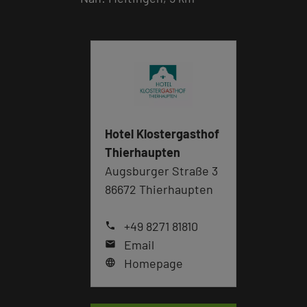
Hotel Klostergasthof
Thierhaupten
Augsburger Straße 3
86672 Thierhaupten
+49 8271 81810
phone
Email
mail
Homepage
language