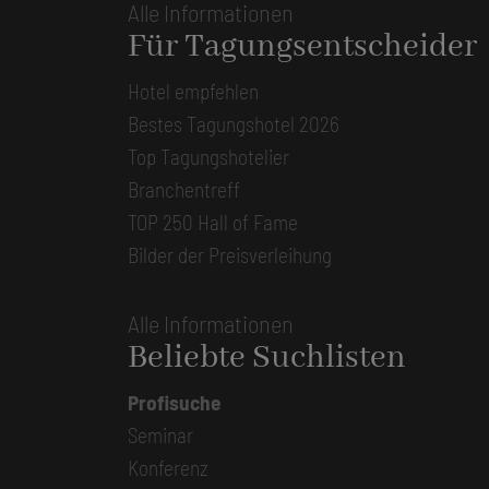
Alle Informationen
Für Tagungsentscheider
Hotel empfehlen
Bestes Tagungshotel 2026
Top Tagungshotelier
Branchentreff
TOP 250 Hall of Fame
Bilder der Preisverleihung
Alle Informationen
Beliebte Suchlisten
Profisuche
Seminar
Konferenz