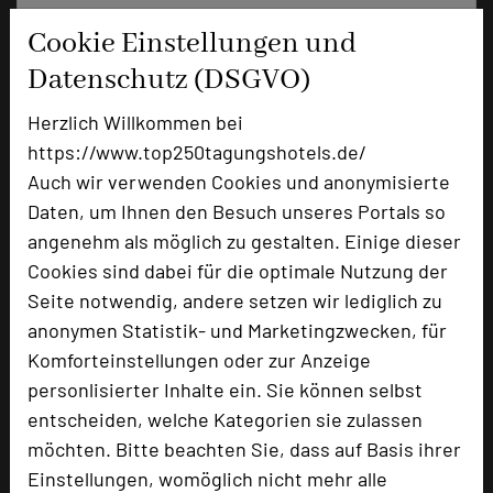
Cookie Einstellungen und
+49 6152 1810
phone
Email
Datenschutz (DSGVO)
mail
Homepage
language
Herzlich Willkommen bei
https://www.top250tagungshotels.de/
Auch wir verwenden Cookies und anonymisierte
add_circle
zur Tagungsanfrage hinzufügen
Daten, um Ihnen den Besuch unseres Portals so
angenehm als möglich zu gestalten. Einige dieser
Hotel bewerten
Cookies sind dabei für die optimale Nutzung der
Seite notwendig, andere setzen wir lediglich zu
anonymen Statistik- und Marketingzwecken, für
Hoteldaten
Komforteinstellungen oder zur Anzeige
personlisierter Inhalte ein. Sie können selbst
Max. Tagungskapazität (Personen)
entscheiden, welche Kategorien sie zulassen
U-Form
28
möchten. Bitte beachten Sie, dass auf Basis ihrer
Parlamentarisch
48
Einstellungen, womöglich nicht mehr alle
Reihenbestuhlung
80