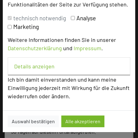
Funktionalitäten der Seite zur Verfügung stehen.
Tagungsräume
5
Ausstellungsfläche
100 qm
technisch notwendig
Analyse
Marketing
Zimmer
41
Doppelzimmer
4
Weitere Informationen finden Sie in unserer
Einzelzimmer
34
Datenschutzerklärung
und
Impressum
.
Appartements
3
Details anzeigen
Besonders geeignet für
Ich bin damit einverstanden und kann meine
Einwilligung jederzeit mit Wirkung für die Zukunft
wiederrufen oder ändern.
Seminar, Konferenz, Event
Auswahl bestätigen
Alle akzeptieren
72 Seiten dieses Hotels wurden in den vergangenen
30 Tagen auf diesem Portal aufgerufen.