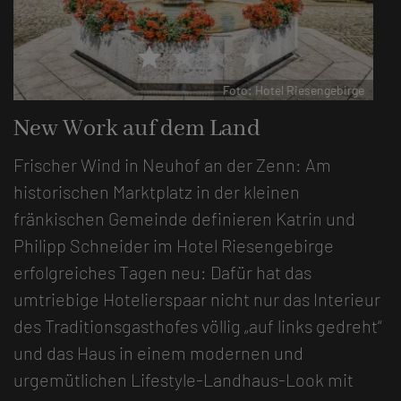
star
star
star
star
Foto: Hotel Riesengebirge
New Work auf dem Land
Frischer Wind in Neuhof an der Zenn: Am
historischen Marktplatz in der kleinen
fränkischen Gemeinde definieren Katrin und
Philipp Schneider im Hotel Riesengebirge
erfolgreiches Tagen neu: Dafür hat das
umtriebige Hotelierspaar nicht nur das Interieur
des Traditionsgasthofes völlig „auf links gedreht“
und das Haus in einem modernen und
urgemütlichen Lifestyle-Landhaus-Look mit