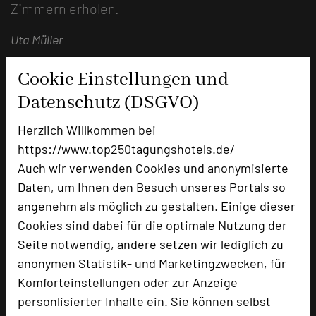
Zimmern erholen.
Uta Müller
Cookie Einstellungen und
Datenschutz (DSGVO)
Herzlich Willkommen bei
https://www.top250tagungshotels.de/
Auch wir verwenden Cookies und anonymisierte
Daten, um Ihnen den Besuch unseres Portals so
angenehm als möglich zu gestalten. Einige dieser
Cookies sind dabei für die optimale Nutzung der
Hotel Riesengebirge
Seite notwendig, andere setzen wir lediglich zu
Marktplatz 14
anonymen Statistik- und Marketingzwecken, für
90616 Neuhof an der Zenn
Komforteinstellungen oder zur Anzeige
personlisierter Inhalte ein. Sie können selbst
+49 9107 924410
phone