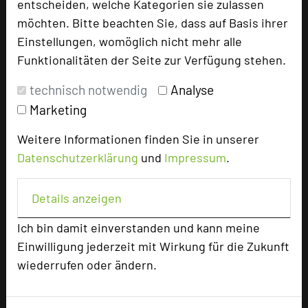
entscheiden, welche Kategorien sie zulassen
Email
mail
möchten. Bitte beachten Sie, dass auf Basis ihrer
Homepage
language
Einstellungen, womöglich nicht mehr alle
Funktionalitäten der Seite zur Verfügung stehen.
add_circle
zur Tagungsanfrage hinzufügen
technisch notwendig
Analyse
Marketing
Bewertung
Weitere Informationen finden Sie in unserer
Datenschutzerklärung
und
Impressum
.
Tagungsplaner
Details anzeigen
Tagungsleiter
Ich bin damit einverstanden und kann meine
Einwilligung jederzeit mit Wirkung für die Zukunft
Hotel bewerten
wiederrufen oder ändern.