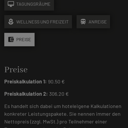
desktop_mac
TAGUNGSRÄUME
local_florist
train
WELLNESS UND FREIZEIT
ANREISE
account_balance_wallet
PREISE
Preise
Preiskalkulation 1:
90.50 €
Preiskalkulation 2:
306.20 €
Es handelt sich dabei um hoteleigene Kalkulationen
konkreter Leistungspakete. Sie nennen immer den
Nettopreis (zzgl. MwSt.) pro Teilnehmer einer