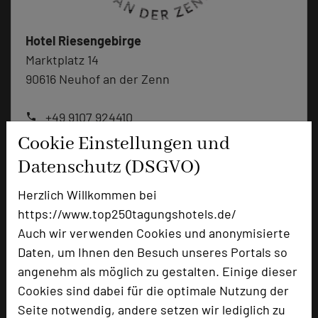
Hotel Riesengebirge
Marktplatz 14
90616 Neuhof an der Zenn
+49 9107 924410
phone
Email
mail
Cookie Einstellungen und
Homepage
language
Datenschutz (DSGVO)
Herzlich Willkommen bei
add_circle
zur Tagungsanfrage hinzufügen
https://www.top250tagungshotels.de/
Auch wir verwenden Cookies und anonymisierte
Daten, um Ihnen den Besuch unseres Portals so
Bewertung
angenehm als möglich zu gestalten. Einige dieser
Cookies sind dabei für die optimale Nutzung der
Tagungsplaner
Seite notwendig, andere setzen wir lediglich zu