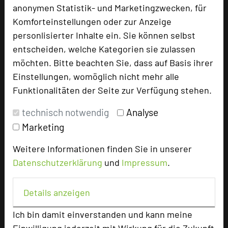
anonymen Statistik- und Marketingzwecken, für
Tagungsleiter
Komforteinstellungen oder zur Anzeige
personlisierter Inhalte ein. Sie können selbst
entscheiden, welche Kategorien sie zulassen
Hotel bewerten
möchten. Bitte beachten Sie, dass auf Basis ihrer
Einstellungen, womöglich nicht mehr alle
Funktionalitäten der Seite zur Verfügung stehen.
Hoteldaten
technisch notwendig
Analyse
Max. Tagungskapazität (Personen)
Marketing
U-Form
24
Weitere Informationen finden Sie in unserer
Parlamentarisch
72
Reihenbestuhlung
180
Datenschutzerklärung
und
Impressum
.
Tagungsräume
12
Details anzeigen
Ausstellungsfläche
2000 qm
Ich bin damit einverstanden und kann meine
Zimmer
52
Doppelzimmer
34
Einwilligung jederzeit mit Wirkung für die Zukunft