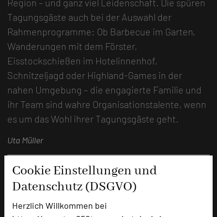
Region – und ganz viel Leidenschaft. Die spüren
Tagungsgäste auch bei der Auswahl der
Rahmenprogramme: Ob Barbecue im Garten,
Wanderungen mit dem Förster,
Eisstockschießen im Hotelinnenhof,
Schnitzeljagd oder Highland-Games in der
nahen Umgebung – die engagierte Familie und
ihr Team sind wahre Organisationstalente, wenn
es um das Wohl ihrer Tagungsgäste geht.
Uta Müller
Cookie Einstellungen und
Datenschutz (DSGVO)
Herzlich Willkommen bei