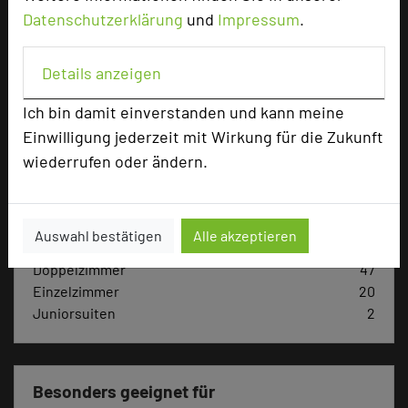
Datenschutzerklärung
und
Impressum
.
Hoteldaten
Details anzeigen
Max. Tagungskapazität (Personen)
U-Form
80
Ich bin damit einverstanden und kann meine
Parlamentarisch
200
Einwilligung jederzeit mit Wirkung für die Zukunft
Reihenbestuhlung
350
wiederrufen oder ändern.
Tagungsräume
9
Ausstellungsfläche
206 qm
Auswahl bestätigen
Alle akzeptieren
Zimmer
69
Doppelzimmer
47
Einzelzimmer
20
Juniorsuiten
2
Besonders geeignet für