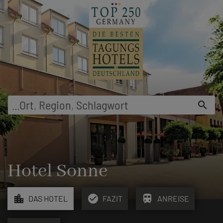
menu
...
Ort
,
Region
,
Schlagwort
search
Hotel Sonne
location_city
check_circle
train
DAS HOTEL
FAZIT
ANREISE