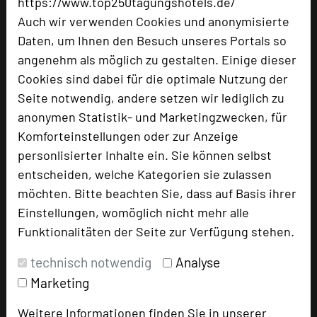
https://www.top250tagungshotels.de/
Auch wir verwenden Cookies und anonymisierte
Daten, um Ihnen den Besuch unseres Portals so
angenehm als möglich zu gestalten. Einige dieser
Hotel Sonne
Cookies sind dabei für die optimale Nutzung der
Hauptstraße 43
Seite notwendig, andere setzen wir lediglich zu
91564 Neuendettelsau
anonymen Statistik- und Marketingzwecken, für
Komforteinstellungen oder zur Anzeige
+49 9874 508-0
personlisierter Inhalte ein. Sie können selbst
phone
Email
entscheiden, welche Kategorien sie zulassen
mail
Homepage
möchten. Bitte beachten Sie, dass auf Basis ihrer
language
Einstellungen, womöglich nicht mehr alle
Funktionalitäten der Seite zur Verfügung stehen.
add_circle
zur Tagungsanfrage hinzufügen
technisch notwendig
Analyse
Marketing
Hotel bewerten
Weitere Informationen finden Sie in unserer