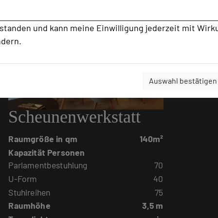
rstanden und kann meine Einwilligung jederzeit mit Wirk
ndern.
Auswahl bestätigen
Scheunenwerkstatt
Raumgröße in qm
140m²
Kapazität Personen
Parlamentbestuhlung
70
U-Form
40
Stuhlreihen
75
Raumhöhe
3,5 m