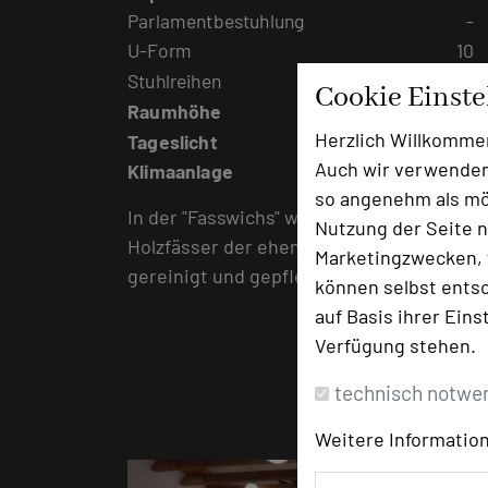
Parlamentbestuhlung
-
U-Form
10
Stuhlreihen
15
Cookie Einst
Raumhöhe
3,50 m
Herzlich Willkomme
Tageslicht
ja
Auch wir verwenden
Klimaanlage
nein
so angenehm als mög
In der "Fasswichs" wurden die
Nutzung der Seite n
Holzfässer der ehemaligen Brauerei
Marketingzwecken, f
gereinigt und gepflegt.
können selbst entsc
auf Basis ihrer Eins
Verfügung stehen.
technisch notwe
Weitere Information