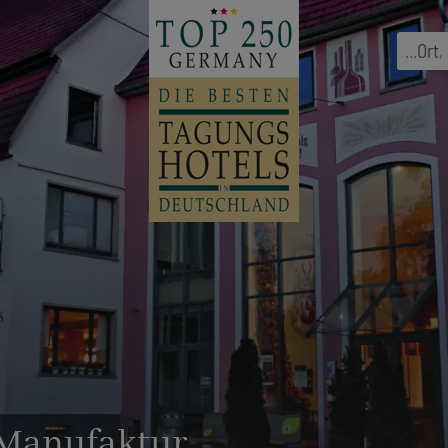
...
Ort
,
uManufaktur