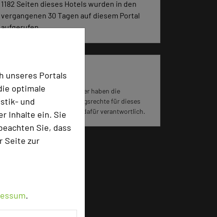
1182 Seiten dieses Hotels wurden in den
vergangenen 30 Tagen auf diesem Portal
aufgerufen.
Impressum zum Hotel
h unseres Portals
die optimale
Für die Verwendung der Bilder haben die
stik- und
jeweiligen Hotels die Nutzungsrechte für dieses
Portal eingeräumt und sind dafür verantwortlich.
 Inhalte ein. Sie
beachten Sie, dass
r Seite zur
ressum
.