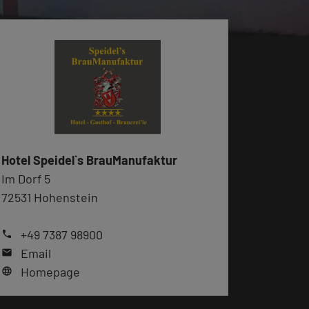
Hotel Speidel`s BrauManufaktur
Im Dorf 5
72531 Hohenstein
+49 7387 98900
phone
Email
mail
Homepage
language