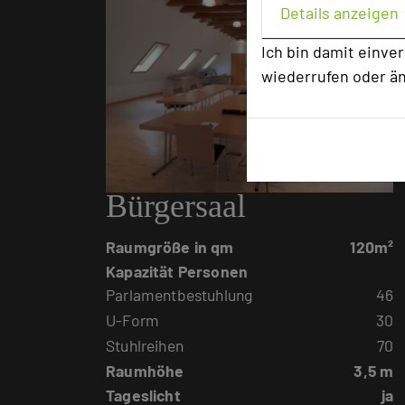
Details anzeigen
Ich bin damit einve
wiederrufen oder ä
Bürgersaal
Raumgröße in qm
120m²
Kapazität Personen
Parlamentbestuhlung
46
U-Form
30
Stuhlreihen
70
Raumhöhe
3,5 m
Tageslicht
ja