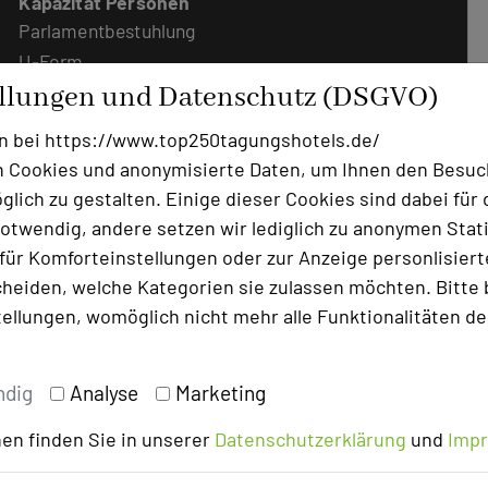
Kapazität Personen
Parlamentbestuhlung
U-Form
Stuhlreihen
ellungen und Datenschutz (DSGVO)
Raumhöhe
m
n bei https://www.top250tagungshotels.de/
Tageslicht
ja
 Cookies und anonymisierte Daten, um Ihnen den Besuc
Klimaanlage
nein
lich zu gestalten. Einige dieser Cookies sind dabei für 
otwendig, andere setzen wir lediglich zu anonymen Stati
Etwa 1,5 km von unserem Haus
ür Komforteinstellungen oder zur Anzeige personlisierter
entfernt, steht Ihnen in einer
heiden, welche Kategorien sie zulassen möchten. Bitte 
Waldlichtung unsere idyllische
tellungen, womöglich nicht mehr alle Funktionalitäten de
Jagdhütte für Klausurtagungen, die von
einem starken Bezug zur Natur
profitieren, zur Verfügung.
ndig
Analyse
Marketing
en finden Sie in unserer
Datenschutzerklärung
und
Imp