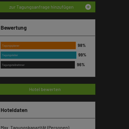
add_circle
zur Tagungsanfrage hinzufügen
Bewertung
Tagungsplaner
Tagungsleiter
Tagungsteilnehmer
Hotel bewerten
Hoteldaten
Max. Tagungskapazität (Personen)