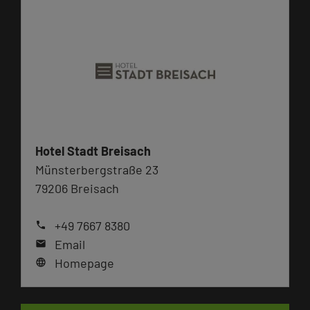
Hotel Stadt Breisach
Münsterbergstraße 23
79206 Breisach
+49 7667 8380
phone
Email
mail
Homepage
language