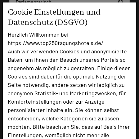
Parlamentarisch
60
Reihenbestuhlung
120
Cookie Einstellungen und
Tagungsräume
5
Datenschutz (DSGVO)
Zimmer
70
Herzlich Willkommen bei
Doppelzimmer
49
https://www.top250tagungshotels.de/
Einzelzimmer
21
Auch wir verwenden Cookies und anonymisierte
Daten, um Ihnen den Besuch unseres Portals so
angenehm als möglich zu gestalten. Einige dieser
Besonders geeignet für
Cookies sind dabei für die optimale Nutzung der
Seite notwendig, andere setzen wir lediglich zu
Seminar, Konferenz, Klausur, Event
anonymen Statistik- und Marketingzwecken, für
Komforteinstellungen oder zur Anzeige
personlisierter Inhalte ein. Sie können selbst
101 Seiten dieses Hotels wurden in den
entscheiden, welche Kategorien sie zulassen
vergangenen 30 Tagen auf diesem Portal
möchten. Bitte beachten Sie, dass auf Basis ihrer
aufgerufen.
Einstellungen, womöglich nicht mehr alle