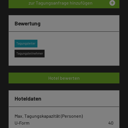
add_circle
zur Tagungsanfrage hinzufügen
Bewertung
Tagungsleiter
Tagungsteilnehmer
Hotel bewerten
Hoteldaten
Max. Tagungskapazität (Personen)
U-Form
40