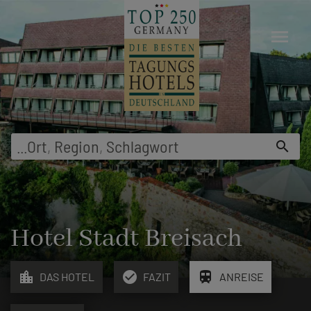
menu
...
Ort
,
Region
,
Schlagwort
search
Hotel Stadt Breisach
location_city
check_circle
train
DAS HOTEL
FAZIT
ANREISE