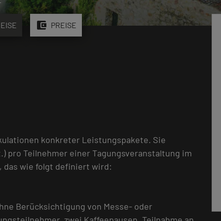
account_balance_wallet
EISE
PREISE
kulationen konkreter Leistungspakete. Sie
.) pro Teilnehmer einer Tagungsveranstaltung im
as wie folgt definiert wird:
ohne Berücksichtigung von Messe- oder
gungsteilnehmer, zwei Kaffeepausen, Teilnahme an