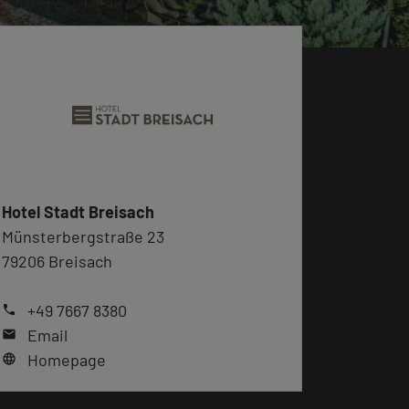
Hotel Stadt Breisach
Münsterbergstraße 23
79206 Breisach
+49 7667 8380
phone
Email
mail
Homepage
language