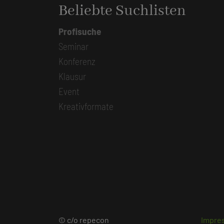
Beliebte Suchlisten
Profisuche
Seminar
Konferenz
Klausur
Event
Kreativformate
© c/o repecon
Impre