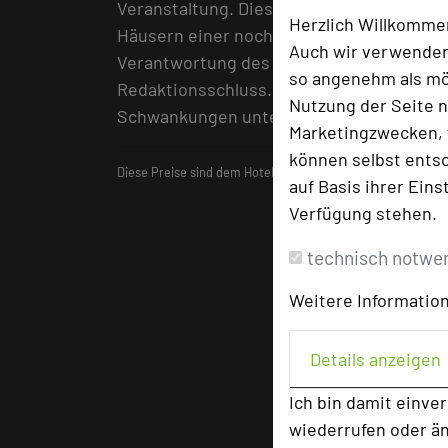
Veranstaltung. Diese wurden vor Redakti
Herzlich Willkomme
Häusern einer nochmaligen Überprüfung u
Auch wir verwenden
Verantwortung des jeweiligen Hotels ode
so angenehm als mög
Redaktionsschluss. Es wird ausdrücklich 
Nutzung der Seite n
Schwankungen unterliegen können.
Marketingzwecken, f
können selbst entsc
Diese Preise sind dem Hotelführer
"Die besten Tagungshot
auf Basis ihrer Eins
Verfügung stehen.
technisch notwe
Weitere Information
Details anzeigen
Ich bin damit einve
wiederrufen oder ä