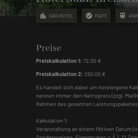
location_city
check_circle
train
DAS HOTEL
FAZIT
ANR
Preise
Preiskalkulation 1:
72.00 €
Preiskalkulation 2:
250.00 €
Es handelt sich dabei um hoteleigene Kal
nennen immer den Nettopreis (zzgl. MwSt
Rahmen des gesamten Leistungspaketes, d
Kalkulation 1:
Veranstaltung an einem fiktiven Datum (
Sonderpreisen, Firmenraten o.Ä.). 12 Ta