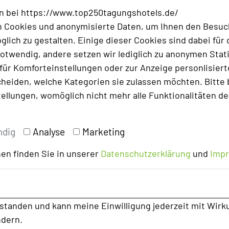
onsschluss (15. März 2026) in Abstimmung mit den
n bei https://www.top250tagungshotels.de/
nterzogen. Fehlerhafte Angaben fallen in die
 Cookies und anonymisierte Daten, um Ihnen den Besuc
r resultieren aus Preiserhöhungen nach
lich zu gestalten. Einige dieser Cookies sind dabei für 
darauf hingewiesen, dass Preise saisonalen
otwendig, andere setzen wir lediglich zu anonymen Stati
ür Komforteinstellungen oder zur Anzeige personlisierter
heiden, welche Kategorien sie zulassen möchten. Bitte 
els in Deutschland"
entnommen.
tellungen, womöglich nicht mehr alle Funktionalitäten de
ndig
Analyse
Marketing
en finden Sie in unserer
Datenschutzerklärung
und
Imp
rstanden und kann meine Einwilligung jederzeit mit Wirk
ndern.