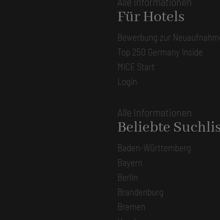
Alle Informationen
Für Hotels
Bewerbung zur Neuaufnahm
Top 250 Germany Inside
MICE Start
Login
Alle Informationen
Beliebte Suchli
Baden-Württemberg
Bayern
Berlin
Brandenburg
Bremen