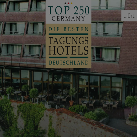
...
Ort
,
h