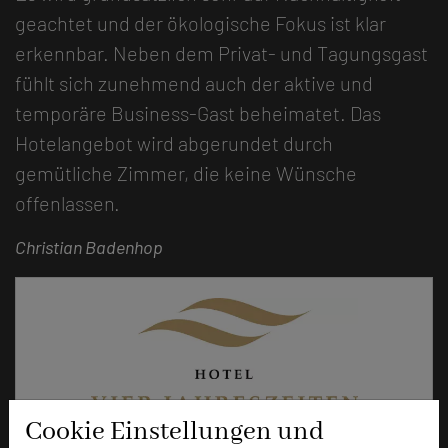
geachtet und der ökologische Fokus ist klar
erkennbar. Neben dem Privat- und Tagungsgast
fühlt sich zunehmend auch der aktive und
temporäre Business-Gast beheimatet. Das
Hotelangebot wird abgerundet durch
gemütliche Zimmer, die keine Wünsche
offenlassen.
Christian Badenhop
Cookie Einstellungen und