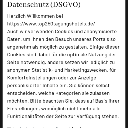
Datenschutz (DSGVO)
Herzlich Willkommen bei
Hotel Vier Jahreszeiten Starnberg
https://www.top250tagungshotels.de/
Münchner Straße 17
Auch wir verwenden Cookies und anonymisierte
82319 Starnberg bei München
Daten, um Ihnen den Besuch unseres Portals so
angenehm als möglich zu gestalten. Einige dieser
+49 8151 4470-163
phone
Cookies sind dabei für die optimale Nutzung der
Email
mail
Seite notwendig, andere setzen wir lediglich zu
Homepage
language
anonymen Statistik- und Marketingzwecken, für
Komforteinstellungen oder zur Anzeige
personlisierter Inhalte ein. Sie können selbst
add_circle
zur Tagungsanfrage hinzufügen
entscheiden, welche Kategorien sie zulassen
möchten. Bitte beachten Sie, dass auf Basis ihrer
Bewertung
Einstellungen, womöglich nicht mehr alle
Funktionalitäten der Seite zur Verfügung stehen.
Tagungsplaner