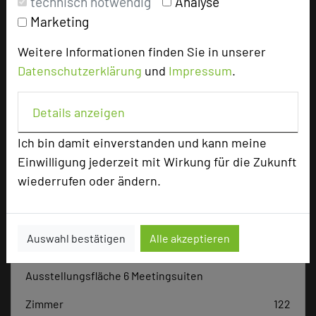
technisch notwendig
Analyse
Marketing
Tagungsleiter
Weitere Informationen finden Sie in unserer
Datenschutzerklärung
und
Impressum
.
Hotel bewerten
Details anzeigen
Hoteldaten
Ich bin damit einverstanden und kann meine
Einwilligung jederzeit mit Wirkung für die Zukunft
wiederrufen oder ändern.
Max. Tagungskapazität (Personen)
U-Form
30
Parlamentarisch
160
Reihenbestuhlung
256
Auswahl bestätigen
Alle akzeptieren
Tagungsräume
5
Ausstellungsfläche 6 Meetingsuiten
Zimmer
122