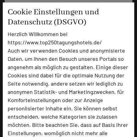
Cookie Einstellungen und
+49 2543 75-0
phone
Email
Datenschutz (DSGVO)
mail
Homepage
language
Herzlich Willkommen bei
https://www.top250tagungshotels.de/
Auch wir verwenden Cookies und anonymisierte
add_circle
zur Tagungsanfrage hinzufügen
Daten, um Ihnen den Besuch unseres Portals so
angenehm als möglich zu gestalten. Einige dieser
Hotel bewerten
Cookies sind dabei für die optimale Nutzung der
Seite notwendig, andere setzen wir lediglich zu
anonymen Statistik- und Marketingzwecken, für
Hoteldaten
Komforteinstellungen oder zur Anzeige
personlisierter Inhalte ein. Sie können selbst
Max. Tagungskapazität (Personen)
entscheiden, welche Kategorien sie zulassen
U-Form
80
möchten. Bitte beachten Sie, dass auf Basis ihrer
Parlamentarisch
180
Einstellungen, womöglich nicht mehr alle
Reihenbestuhlung
320