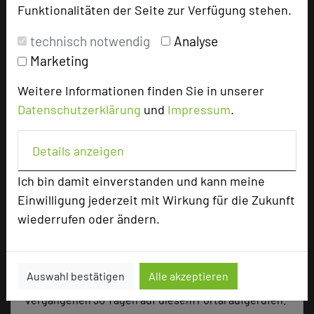
Funktionalitäten der Seite zur Verfügung stehen.
Tagungsräume
22
Ausstellungsfläche
300 qm
technisch notwendig
Analyse
Marketing
Zimmer
96
Doppelzimmer
75
Weitere Informationen finden Sie in unserer
Einzelzimmer
13
Datenschutzerklärung
und
Impressum
.
Juniorsuiten
8
Details anzeigen
Besonders geeignet für
Ich bin damit einverstanden und kann meine
Einwilligung jederzeit mit Wirkung für die Zukunft
wiederrufen oder ändern.
Seminar, Konferenz, Klausur, Event
Auswahl bestätigen
Alle akzeptieren
1255 Seiten dieses Hotels wurden in den
vergangenen 30 Tagen auf diesem Portal aufgerufen.