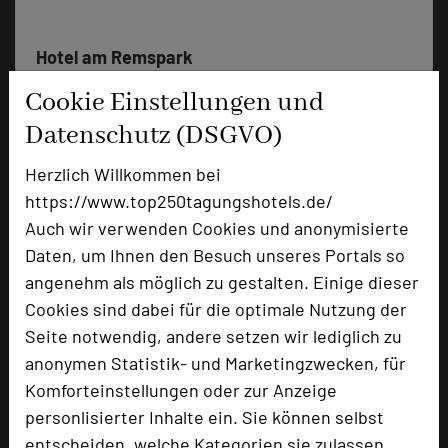
Hotel am Remspark
Remspark 1
Cookie Einstellungen und
73525 Schwäbisch Gmünd
Datenschutz (DSGVO)
+49 7171 7988200
phone
Herzlich Willkommen bei
Email
mail
https://www.top250tagungshotels.de/
Homepage
language
Auch wir verwenden Cookies und anonymisierte
Daten, um Ihnen den Besuch unseres Portals so
angenehm als möglich zu gestalten. Einige dieser
add_circle
zur Tagungsanfrage hinzufügen
Cookies sind dabei für die optimale Nutzung der
Seite notwendig, andere setzen wir lediglich zu
Hotel bewerten
anonymen Statistik- und Marketingzwecken, für
Komforteinstellungen oder zur Anzeige
personlisierter Inhalte ein. Sie können selbst
Hoteldaten
entscheiden, welche Kategorien sie zulassen