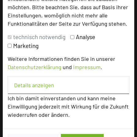
möchten. Bitte beachten Sie, dass auf Basis ihrer
Max. Tagungskapazität (Personen)
Einstellungen, womöglich nicht mehr alle
U-Form
48
Funktionalitäten der Seite zur Verfügung stehen.
Parlamentarisch
72
Reihenbestuhlung
100
technisch notwendig
Analyse
Tagungsräume
5
Marketing
Ausstellungsfläche
160 qm
Weitere Informationen finden Sie in unserer
Datenschutzerklärung
und
Impressum
.
Zimmer
105
Doppelzimmer
97
Einzelzimmer
4
Details anzeigen
Juniorsuiten
4
Ich bin damit einverstanden und kann meine
Einwilligung jederzeit mit Wirkung für die Zukunft
wiederrufen oder ändern.
Besonders geeignet für
Seminar, Klausur