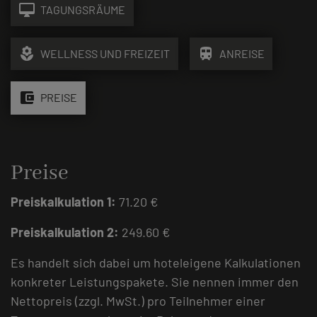
desktop_mac
TAGUNGSRÄUME
local_florist
train
WELLNESS UND FREIZEIT
ANREISE
account_balance_wallet
PREISE
Preise
Preiskalkulation 1:
71.20 €
Preiskalkulation 2:
249.60 €
Es handelt sich dabei um hoteleigene Kalkulationen
konkreter Leistungspakete. Sie nennen immer den
Nettopreis (zzgl. MwSt.) pro Teilnehmer einer