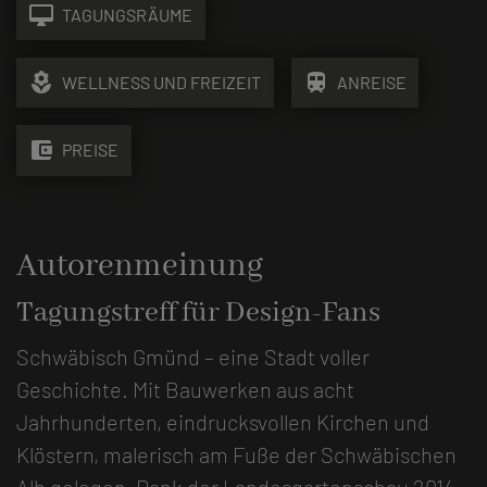
desktop_mac
TAGUNGSRÄUME
local_florist
train
WELLNESS UND FREIZEIT
ANREISE
account_balance_wallet
PREISE
Autorenmeinung
Tagungstreff für Design-Fans
Schwäbisch Gmünd – eine Stadt voller
Geschichte. Mit Bauwerken aus acht
Jahrhunderten, eindrucksvollen Kirchen und
Klöstern, malerisch am Fuße der Schwäbischen
Alb gelegen. Dank der Landesgartenschau 2014