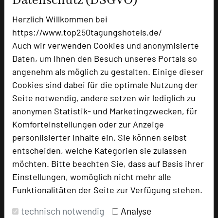
Datenschutz (DSGVO)
Herzlich Willkommen bei
https://www.top250tagungshotels.de/
Auch wir verwenden Cookies und anonymisierte
Daten, um Ihnen den Besuch unseres Portals so
angenehm als möglich zu gestalten. Einige dieser
Cookies sind dabei für die optimale Nutzung der
Seite notwendig, andere setzen wir lediglich zu
anonymen Statistik- und Marketingzwecken, für
Hotel und Kogresszentrum Wanderath
Komforteinstellungen oder zur Anzeige
Am Buchholz 34
personlisierter Inhalte ein. Sie können selbst
56729 Baar
entscheiden, welche Kategorien sie zulassen
möchten. Bitte beachten Sie, dass auf Basis ihrer
+49 2656 889-0
phone
Einstellungen, womöglich nicht mehr alle
Email
mail
Funktionalitäten der Seite zur Verfügung stehen.
Homepage
language
technisch notwendig
Analyse