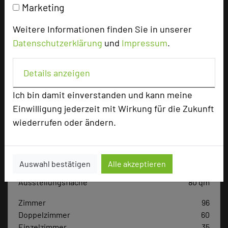
Marketing
add_circle
zur Tagungsanfrage hinzufügen
Weitere Informationen finden Sie in unserer
Datenschutzerklärung
und
Impressum
.
Hotel bewerten
Details anzeigen
Hoteldaten
Ich bin damit einverstanden und kann meine
Einwilligung jederzeit mit Wirkung für die Zukunft
Max. Tagungskapazität (Personen)
wiederrufen oder ändern.
U-Form
40
Parlamentarisch
90
Reihenbestuhlung
200
Tagungsräume
17
Auswahl bestätigen
Alle akzeptieren
Ausstellungsfläche
80 qm
Zimmer
96
Doppelzimmer
60
Einzelzimmer
35