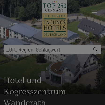
menu
...
Ort
,
Region
,
Schlagwort
search
Hotel und
Kogresszentrum
Wanderath