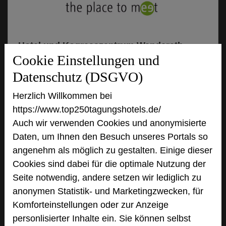
Hotel und Kogresszentrum Wanderath
Cookie Einstellungen und
Am Buchholz 34
56729 Baar
Datenschutz (DSGVO)
Herzlich Willkommen bei
+49 2656 889-0
phone
https://www.top250tagungshotels.de/
Email
mail
Auch wir verwenden Cookies und anonymisierte
Homepage
language
Daten, um Ihnen den Besuch unseres Portals so
angenehm als möglich zu gestalten. Einige dieser
Cookies sind dabei für die optimale Nutzung der
add_circle
zur Tagungsanfrage hinzufügen
Seite notwendig, andere setzen wir lediglich zu
anonymen Statistik- und Marketingzwecken, für
Hotel bewerten
Komforteinstellungen oder zur Anzeige
personlisierter Inhalte ein. Sie können selbst