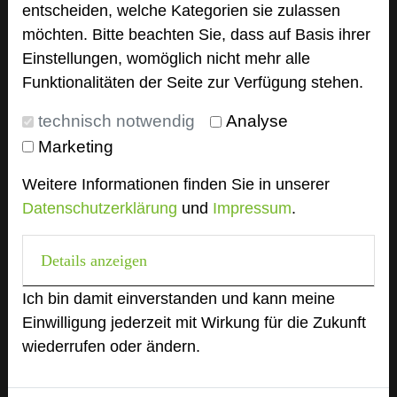
entscheiden, welche Kategorien sie zulassen
Hoteldaten
möchten. Bitte beachten Sie, dass auf Basis ihrer
Einstellungen, womöglich nicht mehr alle
Max. Tagungskapazität (Personen)
Funktionalitäten der Seite zur Verfügung stehen.
U-Form
40
Parlamentarisch
90
technisch notwendig
Analyse
Reihenbestuhlung
200
Marketing
Tagungsräume
17
Weitere Informationen finden Sie in unserer
Ausstellungsfläche
80 qm
Datenschutzerklärung
und
Impressum
.
Zimmer
96
Doppelzimmer
60
Details anzeigen
Einzelzimmer
35
Suite
1
Ich bin damit einverstanden und kann meine
Einwilligung jederzeit mit Wirkung für die Zukunft
wiederrufen oder ändern.
Besonders geeignet für