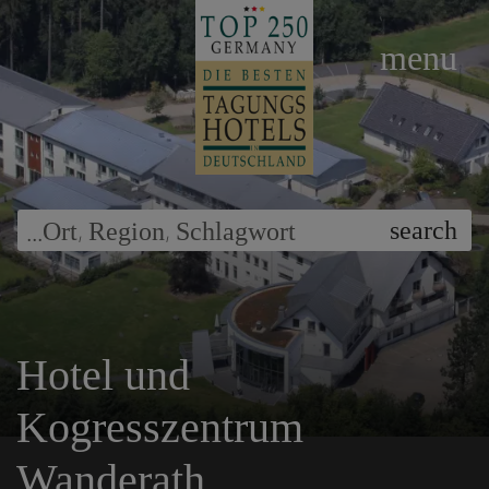
menu
...
,
,
search
Ort
Region
Schlagwort
Hotel und
Kogresszentrum
Wanderath