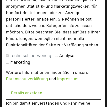
anonymen Statistik- und Marketingzwecken, für
Tagungsleiter
Komforteinstellungen oder zur Anzeige
personlisierter Inhalte ein. Sie können selbst
entscheiden, welche Kategorien sie zulassen
möchten. Bitte beachten Sie, dass auf Basis ihrer
Hotel bewerten
Einstellungen, womöglich nicht mehr alle
Funktionalitäten der Seite zur Verfügung stehen.
Hoteldaten
technisch notwendig
Analyse
Marketing
Max. Tagungskapazität (Personen)
U-Form
34
Weitere Informationen finden Sie in unserer
Parlamentarisch
70
Datenschutzerklärung
und
Impressum
.
Reihenbestuhlung
140
Tagungsräume
5
Details anzeigen
Ausstellungsfläche
148 qm
Ich bin damit einverstanden und kann meine
Zimmer
70