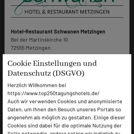
Hotel-Restaurant Schwanen Metzingen
Bei der Martinskirche 10
72555 Metzingen
Cookie Einstellungen und
+49 7123 946-0
phone
Email
Datenschutz (DSGVO)
mail
Homepage
language
Herzlich Willkommen bei
https://www.top250tagungshotels.de/
Auch wir verwenden Cookies und anonymisierte
add_circle
zur Tagungsanfrage hinzufügen
Daten, um Ihnen den Besuch unseres Portals so
angenehm als möglich zu gestalten. Einige dieser
Bewertung
Cookies sind dabei für die optimale Nutzung der
Seite notwendig, andere setzen wir lediglich zu