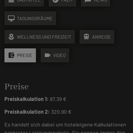
desktop_mac
TAGUNGSRÄUME
local_florist
train
WELLNESS UND FREIZEIT
ANREISE
account_balance_wallet
videocam
PREISE
VIDEO
Preise
Preiskalkulation 1:
87.39 €
Preiskalkulation 2:
320.90 €
Es handelt sich dabei um hoteleigene Kalkulationen
konkreter Leistungspakete. Sie nennen immer den