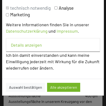
technisch notwendig
Analyse
Marketing
add_circle
zur Tagungsanfrage hinzufügen
Weitere Informationen finden Sie in unserer
Datenschutzerklärung
und
Impressum
.
Hotel bewerten
Details anzeigen
Hoteldaten
Ich bin damit einverstanden und kann meine
Einwilligung jederzeit mit Wirkung für die Zukunft
Max. Tagungskapazität (Personen)
wiederrufen oder ändern.
U-Form
45
Parlamentarisch
65
Reihenbestuhlung
200
Tagungsräume
10
Auswahl bestätigen
Alle akzeptieren
Ausstellungsfläche
400 qm
Ausstellungsfläche In unserem Kreuzgang vor den