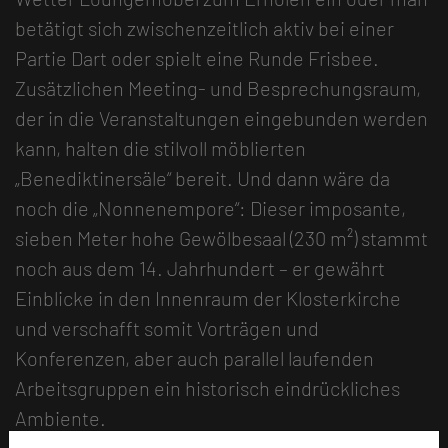
betätigt sich zwischenzeitlich aktiv bei einer
Partie Dart oder spielt eine Runde Frisbee.
Zusätzlichen Meeting- und Besprechungsraum,
der in die Veranstaltungen eingebunden werden
kann, halten die stilvoll möblierten
„Benediktinersäle“ bereit. Und dann wäre da
noch die „Nonnenempore“: Dieser imposante,
sieben Meter hohe Gewölbesaal (230 m²) stammt
noch aus dem 14. Jahrhundert – er gewährt
Einblicke in den Innenraum der Klosterkirche
und verschafft somit Vorträgen und
Konferenzen, aber auch parallel laufenden
Arbeitsgruppen ein historisch eindrückliches
Ambiente.