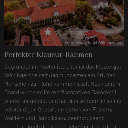
star
star
star
star
de
Foto: Klosterhotel Wöltingerode
Perfekter Klausur-Rahmen
Gegründet im Hochmittelalter ist das Klostergut
Wöltingerode seit Jahrhunderten ein Ort, der
Menschen zur Ruhe kommen lässt. Nach einem
Brand wurde es im repräsentativen Barockstil
wieder aufgebaut und hat sich seitdem in seiner
vollständigen Gestalt, umgeben von Feldern,
Wäldern und Harzblicken, beeindruckend
erhalten. Auch der klösterliche Spirit, bei dem