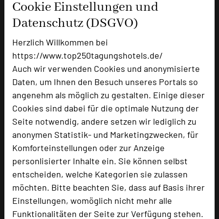
Cookie Einstellungen und
Norbert Völkner
Datenschutz (DSGVO)
Herzlich Willkommen bei
https://www.top250tagungshotels.de/
Auch wir verwenden Cookies und anonymisierte
Daten, um Ihnen den Besuch unseres Portals so
angenehm als möglich zu gestalten. Einige dieser
Cookies sind dabei für die optimale Nutzung der
Seite notwendig, andere setzen wir lediglich zu
anonymen Statistik- und Marketingzwecken, für
Klosterhotel Wöltingerode
Komforteinstellungen oder zur Anzeige
Wöltingerode 3
personlisierter Inhalte ein. Sie können selbst
38690 Goslar / OT Vienenburg
entscheiden, welche Kategorien sie zulassen
möchten. Bitte beachten Sie, dass auf Basis ihrer
+49 5324 77446-0
phone
Einstellungen, womöglich nicht mehr alle
Email
mail
Funktionalitäten der Seite zur Verfügung stehen.
Homepage
language