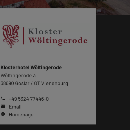
Klosterhotel Wöltingerode
Wöltingerode 3
38690 Goslar / OT Vienenburg
+49 5324 77446-0
phone
Email
mail
Homepage
language