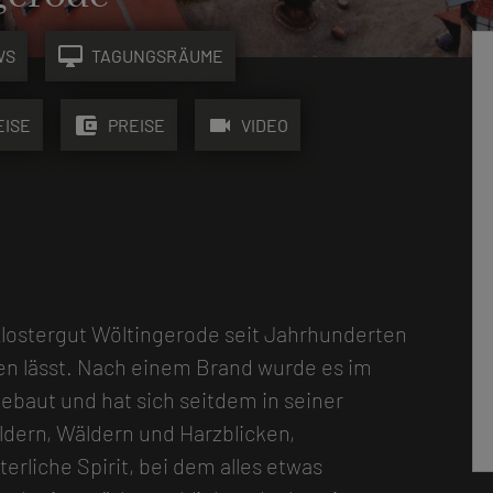
desktop_mac
WS
TAGUNGSRÄUME
account_balance_wallet
videocam
EISE
PREISE
VIDEO
Klostergut Wöltingerode seit Jahrhunderten
n lässt. Nach einem Brand wurde es im
ebaut und hat sich seitdem in seiner
ldern, Wäldern und Harzblicken,
erliche Spirit, bei dem alles etwas