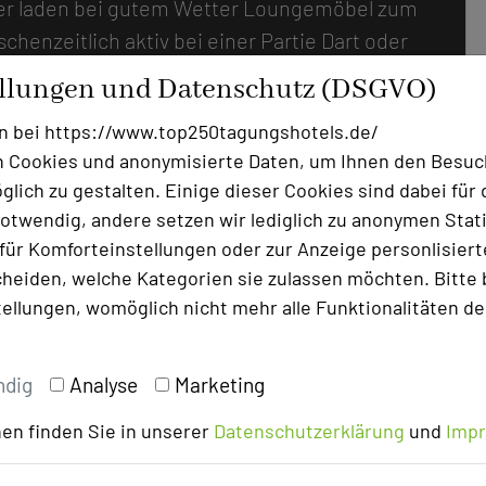
Hier laden bei gutem Wetter Loungemöbel zum
chenzeitlich aktiv bei einer Partie Dart oder
en Meeting- und Besprechungsraum, der in die
ellungen und Datenschutz (DSGVO)
nn, halten die stilvoll möblierten
n bei https://www.top250tagungshotels.de/
äre da noch die „Nonnenempore“: Dieser
 Cookies und anonymisierte Daten, um Ihnen den Besuc
saal (230 m²) stammt noch aus dem 14.
lich zu gestalten. Einige dieser Cookies sind dabei für 
 den Innenraum der Klosterkirche und
otwendig, andere setzen wir lediglich zu anonymen Stati
enzen, aber auch parallel laufenden
ür Komforteinstellungen oder zur Anzeige personlisierter
kliches Ambiente.
heiden, welche Kategorien sie zulassen möchten. Bitte 
tellungen, womöglich nicht mehr alle Funktionalitäten de
ndig
Analyse
Marketing
en finden Sie in unserer
Datenschutzerklärung
und
Imp