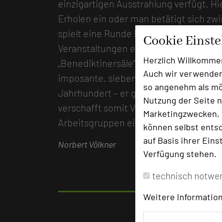
einzigartigen Ausstrahlung verfügt. 
Erholen ein oder man betätigt sich zwis
spielt eine Runde Frisbee. Zusätzlich
Cookie Einst
Veranstaltungen eingebunden werden ka
Herzlich Willkomme
„Benediktinersäle“ bereit. Und dann w
Auch wir verwenden
imposante, sieben Meter hohe Gewölbe
so angenehm als mög
Jahrhundert – er gewährt Einblicke in
Nutzung der Seite n
verschafft somit Vorträgen und Konfer
Marketingzwecken, f
Arbeitsgruppen ein historisch eindrüc
können selbst entsc
auf Basis ihrer Eins
Norbert Völkner
Verfügung stehen.
technisch notwe
Weitere Information