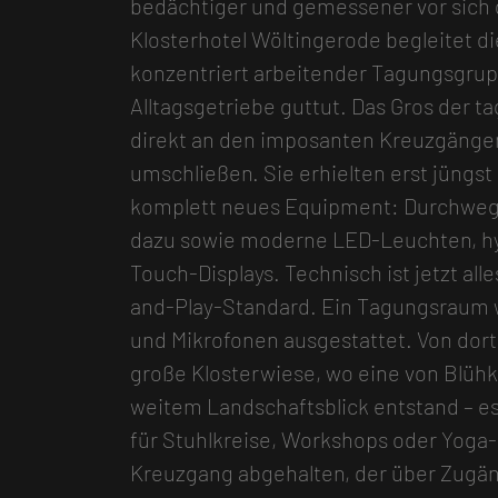
bedächtiger und gemessener vor sich g
Klosterhotel Wöltingerode begleitet 
konzentriert arbeitender Tagungsgru
Alltagsgetriebe guttut. Das Gros der 
direkt an den imposanten Kreuzgängen,
umschließen. Sie erhielten erst jüngst
komplett neues Equipment: Durchwegs
dazu sowie moderne LED-Leuchten, hyb
Touch-Displays. Technisch ist jetzt al
and-Play-Standard. Ein Tagungsraum
und Mikrofonen ausgestattet. Von dort
große Klosterwiese, wo eine von Blüh
weitem Landschaftsblick entstand – es
für Stuhlkreise, Workshops oder Yoga
Kreuzgang abgehalten, der über Zugän