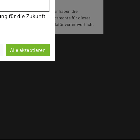
Für die Verwendung der Bilder haben die
ung für die Zukunft
jeweiligen Hotels die Nutzungsrechte für dieses
Portal eingeräumt und sind dafür verantwortlich.
Alle akzeptieren