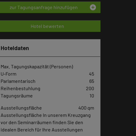
add_circle
zur Tagungsanfrage hinzufügen
Hotel bewerten
Hoteldaten
Max. Tagungskapazität (Personen)
U-Form
45
Parlamentarisch
65
Reihenbestuhlung
200
Tagungsräume
10
Ausstellungsfläche
400 qm
Ausstellungsfläche In unserem Kreuzgang
vor den Seminarräumen finden Sie den
idealen Bereich für Ihre Ausstellungen