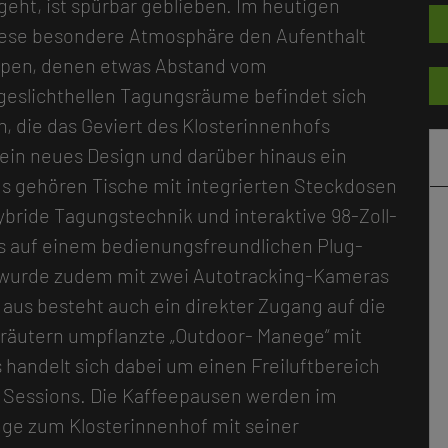
eht, ist spürbar geblieben. Im heutigen
diese besondere Atmosphäre den Aufenthalt
ppen, denen etwas Abstand vom
tageslichthellen Tagungsräume befindet sich
 die das Geviert des Klosterinnenhofs
 ein neues Design und darüber hinaus ein
 gehören Tische mit integrierten Steckdosen
ride Tagungstechnik und interaktive 98-Zoll-
les auf einem bedienungsfreundlichen Plug-
 wurde zudem mit zwei Autotracking-Kameras
 aus besteht auch ein direkter Zugang auf die
kräutern umpflanzte „Outdoor- Manege“ mit
 handelt sich dabei um einen Freiluftbereich
- Sessions. Die Kaffeepausen werden im
ge zum Klosterinnenhof mit seiner