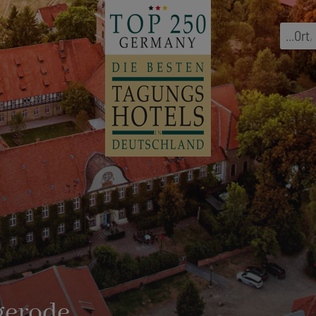
...
Ort
,
gerode