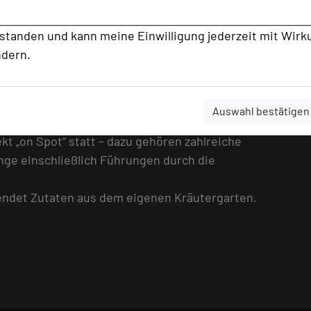
es Fachautors
rstanden und kann meine Einwilligung jederzeit mit Wirk
ndern.
eiht Tagungen ein klausurgemäßes Flair mit
rt – direkt vor den Toren der
Auswahl bestätigen
t „on Spot“ statt – dazu gehören zahlreiche
e einschließlich Führungen durch die
endet Zutaten aus dem eigenen Kräutergarten.