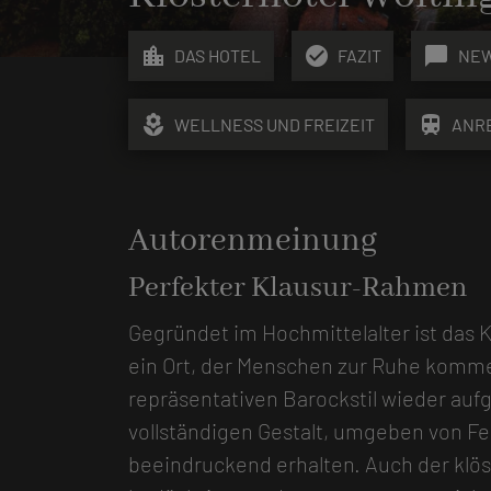
location_city
check_circle
chat_bubble
DAS HOTEL
FAZIT
NE
local_florist
train
WELLNESS UND FREIZEIT
ANR
Autorenmeinung
Perfekter Klausur-Rahmen
Gegründet im Hochmittelalter ist das 
ein Ort, der Menschen zur Ruhe komme
repräsentativen Barockstil wieder aufg
vollständigen Gestalt, umgeben von Fe
beeindruckend erhalten. Auch der klöst