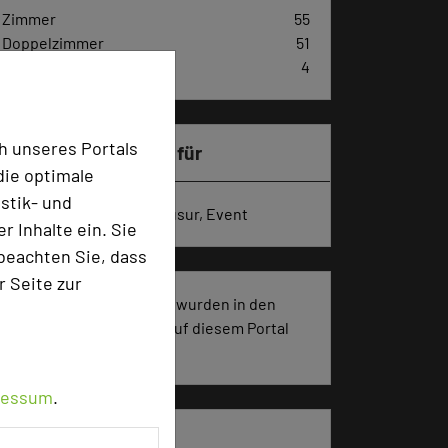
Zimmer
55
Doppelzimmer
51
Einzelzimmer
4
h unseres Portals
Besonders geeignet für
die optimale
stik- und
Seminar, Konferenz, Klausur, Event
 Inhalte ein. Sie
beachten Sie, dass
r Seite zur
491 Seiten dieses Hotels wurden in den
vergangenen 30 Tagen auf diesem Portal
aufgerufen.
ressum
.
Impressum zum Hotel